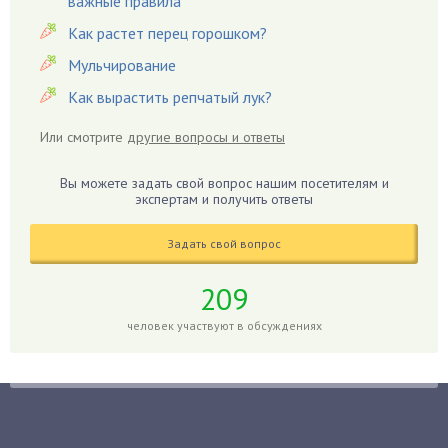
важные правила
Гвоздики
Как растет перец горошком?
Георгины
Герань
Мульчирование
Гиацинт
Как вырастить репчатый лук?
Гибискус
Или смотрите
другие вопросы и ответы
Гиппеаструм
Гладиолусы
Вы можете задать свой вопрос нашим посетителям и
экспертам и получить ответы
Глоксиния
Годжи
Задать свой вопрос
Голубика
Горох
209
Гортензия
человек участвуют в обсуждениях
Гранат
Грибы
Груша
Груши