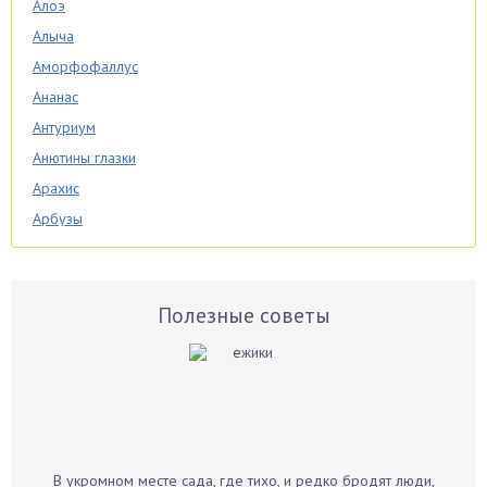
Алоэ
Алыча
Аморфофаллус
Ананас
Антуриум
Анютины глазки
Арахис
Арбузы
Аспарагус
Астры
Базилик
Полезные советы
Баклажаны
Бальзамин
Бамбук
Банан
Барбарис
В укромном месте сада, где тихо, и редко бродят люди,