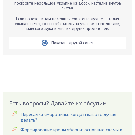
Бархатцы
постройте небольшое укрытие из досок, настелив внутрь
листья.
Бегония
Белые грибы
Если повезет и там поселится еж, а еще лучше – целая
ежиная семья, то вы избавитесь на участке от медведки,
Бирючина
майского жука и многих других вредителей.
Бобовые
Показать другой совет
Боярышнык
Бруннера
Брусника
Бузина
Вазоны
Вешенки
Виноград
Есть вопросы? Давайте их обсудим
Вишня
Вредители
Пересадка смородины: когда и как это лучше
Гардения
делать?
Гацания
Формирование кроны яблони: основные схемы и