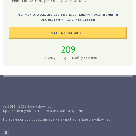
Или смотрите
другие вопросы и ответы
Гиппеаструм
Гладиолусы
Вы можете задать свой вопрос нашим посетителям и
экспертам и получить ответы
Глоксиния
Годжи
Задать свой вопрос
Голубика
Горох
209
Гортензия
человек участвуют в обсуждениях
Гранат
Грибы
Груша
Груши
Грядки
Гуава
© 2015–2026
Sornyakov.net
Красивые и урожайные грядки своими руками
Гузмания
По всем вопрос обращайтесь
на e-mail admin@sornyakov.net
Дайкон
Декабрист