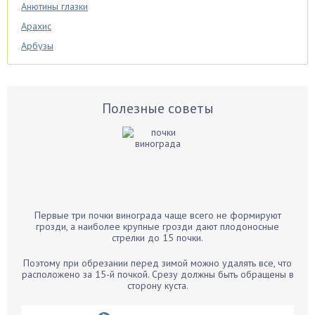
Анютины глазки
Арахис
Арбузы
Аспарагус
Астры
Базилик
Полезные советы
Баклажаны
Бальзамин
Бамбук
Банан
Барбарис
Первые три почки винограда чаще всего не формируют
Бархатцы
грозди, а наиболее крупные грозди дают плодоносные
стрелки до 15 почки.
Бегония
Белые грибы
Поэтому при обрезании перед зимой можно удалять все, что
расположено за 15-й почкой. Срезу должны быть обращены в
Бирючина
сторону куста.
Бобовые