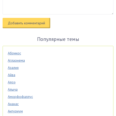
Популярные темы
Абрикос
Аглаонема
Азалия
Айва
Алоэ
Алыча
Аморфофаллус
Ананас
Антуриум