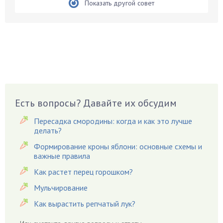
Показать другой совет
Боярышнык
Бруннера
Брусника
Бузина
Вазоны
Вешенки
Виноград
Есть вопросы? Давайте их обсудим
Вишня
Вредители
Пересадка смородины: когда и как это лучше
Гардения
делать?
Гацания
Формирование кроны яблони: основные схемы и
важные правила
Гвоздики
Как растет перец горошком?
Георгины
Герань
Мульчирование
Гиацинт
Как вырастить репчатый лук?
Гибискус