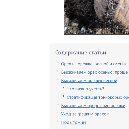
Содержание статьи
Орех из орешка: весной и осенью
Высаживаем орех осенью: проще
Высаживаем орешек весной
Что важно учесть?
Стратификация тонкокорых ор
Высаживаем проросшие орешки
Уход за грецким орехом
Подытожим