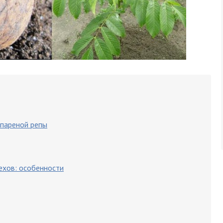
 пареной репы
ехов: особенности