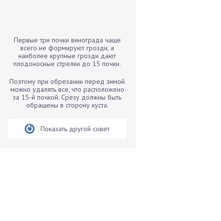
Бамбук
Банан
Барбарис
Первые три почки винограда чаще
Бархатцы
всего не формируют грозди, а
наиболее крупные грозди дают
Бегония
плодоносные стрелки до 15 почки.
Белые грибы
Поэтому при обрезании перед зимой
Бирючина
можно удалять все, что расположено
за 15-й почкой. Срезу должны быть
Бобовые
обращены в сторону куста.
Боярышнык
Бруннера
Показать другой совет
Брусника
Бузина
Вазоны
Вешенки
Виноград
Вишня