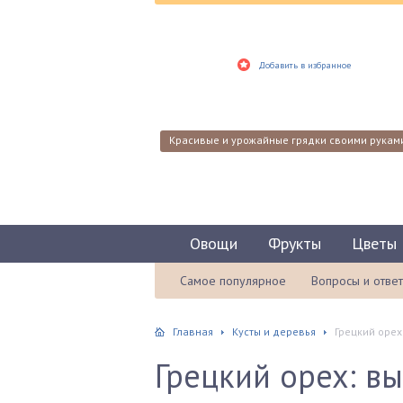
Добавить в избранное
Красивые и урожайные грядки своими рукам
Овощи
Фрукты
Цветы
Самое популярное
Вопросы и отве
Главная
Кусты и деревья
Грецкий оре
Грецкий орех: в