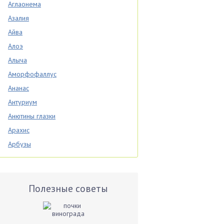
Аглаонема
Азалия
Айва
Алоэ
Алыча
Аморфофаллус
Ананас
Антуриум
Анютины глазки
Арахис
Арбузы
Аспарагус
Астры
Базилик
Полезные советы
Баклажаны
Бальзамин