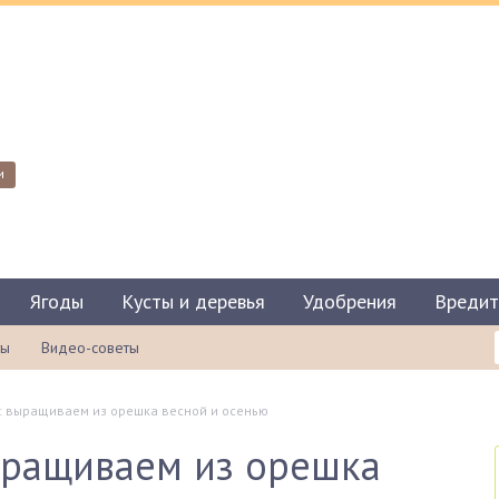
и
Ягоды
Кусты и деревья
Удобрения
Вредит
ты
Видео-советы
х: выращиваем из орешка весной и осенью
ыращиваем из орешка