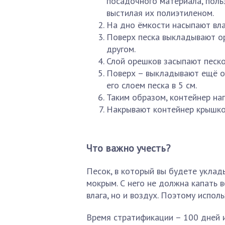
посадочного материала, пол
выстилая их полиэтиленом.
На дно ёмкости насыпают вла
Поверх песка выкладывают ор
другом.
Слой орешков засыпают песко
Поверх – выкладывают ещё о
его слоем песка в 5 см.
Таким образом, контейнер на
Накрывают контейнер крышкой
Что важно учесть?
Песок, в который вы будете уклад
мокрым. С него не должна капать 
влага, но и воздух. Поэтому испол
Время стратификации – 100 дней и