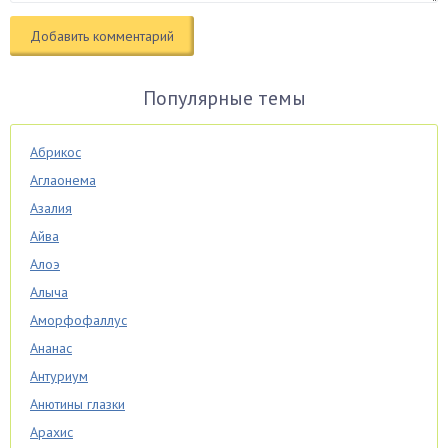
Популярные темы
Абрикос
Аглаонема
Азалия
Айва
Алоэ
Алыча
Аморфофаллус
Ананас
Антуриум
Анютины глазки
Арахис