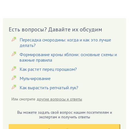
Брусника
Бузина
Вазоны
Вешенки
Есть вопросы? Давайте их обсудим
Виноград
Пересадка смородины: когда и как это лучше
Вишня
делать?
Вредители
Формирование кроны яблони: основные схемы и
важные правила
Гардения
Гацания
Как растет перец горошком?
Гвоздики
Мульчирование
Георгины
Как вырастить репчатый лук?
Герань
Или смотрите
другие вопросы и ответы
Гиацинт
Гибискус
Вы можете задать свой вопрос нашим посетителям и
Гиппеаструм
экспертам и получить ответы
Гладиолусы