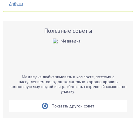
Арбузы
Аспарагус
Астры
Базилик
Полезные советы
Баклажаны
Бальзамин
Бамбук
Банан
Барбарис
Медведка любит зимовать в компосте, поэтому с
Бархатцы
наступлением холодов желательно хорошо пролить
компостную яму водой или разбросать созревший компост по
Бегония
участку.
Белые грибы
Бирючина
Показать другой совет
Бобовые
Боярышнык
Бруннера