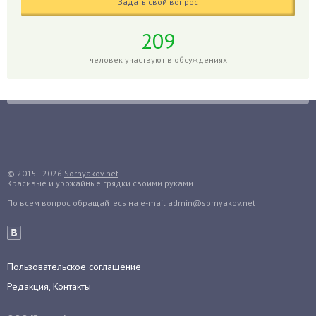
Задать свой вопрос
Глоксиния
Годжи
209
Голубика
человек участвуют в обсуждениях
Горох
Гортензия
Гранат
Грибы
Груша
Груши
© 2015–2026
Sornyakov.net
Красивые и урожайные грядки своими руками
Грядки
По всем вопрос обращайтесь
на e-mail admin@sornyakov.net
Гуава
Гузмания
Дайкон
Декабрист
Пользовательское соглашение
Дельфиниум
Редакция, Контакты
Дендробиум