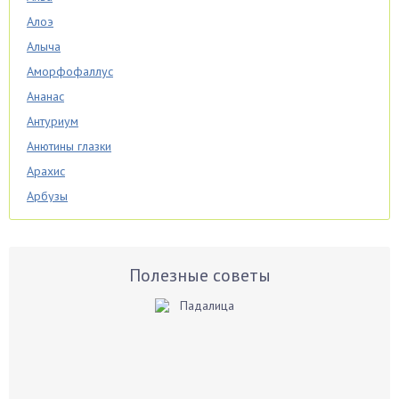
Алоэ
Алыча
Аморфофаллус
Ананас
Антуриум
Анютины глазки
Арахис
Арбузы
Аспарагус
Астры
Базилик
Полезные советы
Баклажаны
Бальзамин
Бамбук
Банан
Барбарис