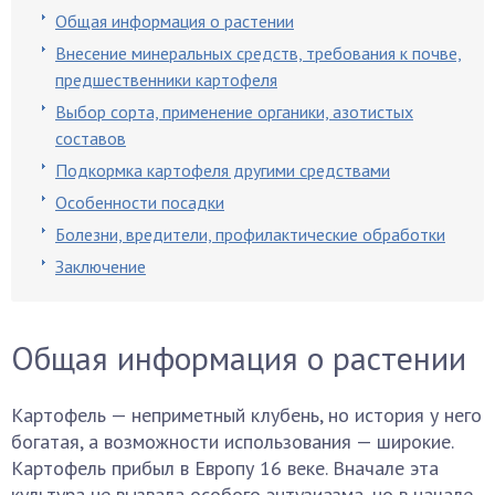
Общая информация о растении
Внесение минеральных средств, требования к почве,
предшественники картофеля
Выбор сорта, применение органики, азотистых
составов
Подкормка картофеля другими средствами
Особенности посадки
Болезни, вредители, профилактические обработки
Заключение
Общая информация о растении
Картофель — неприметный клубень, но история у него
богатая, а возможности использования — широкие.
Картофель прибыл в Европу 16 веке. Вначале эта
культура не вызвала особого энтузиазма, но в начале