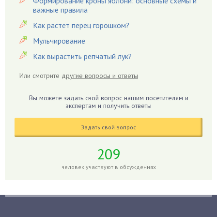
Формирование кроны яблони: основные схемы и
важные правила
Гвоздики
Как растет перец горошком?
Георгины
Герань
Мульчирование
Гиацинт
Как вырастить репчатый лук?
Гибискус
Или смотрите
другие вопросы и ответы
Гиппеаструм
Гладиолусы
Вы можете задать свой вопрос нашим посетителям и
экспертам и получить ответы
Глоксиния
Годжи
Задать свой вопрос
Голубика
Горох
209
Гортензия
человек участвуют в обсуждениях
Гранат
Грибы
Груша
Груши