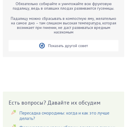
Обязательно собирайте и уничтожайте всю фруктовую
Бархатцы
падалицу, ведь в опавших плодах развиваются гусеницы.
Бегония
Падалицу можно сбрасывать в компостную яму, желательно
Белые грибы
на самое дно – там слишком высокая температура, которая
возникает при гниении, не даст развиваться вредным
Бирючина
насекомым
Бобовые
Показать другой совет
Боярышнык
Бруннера
Брусника
Бузина
Вазоны
Вешенки
Виноград
Есть вопросы? Давайте их обсудим
Вишня
Вредители
Пересадка смородины: когда и как это лучше
Гардения
делать?
Гацания