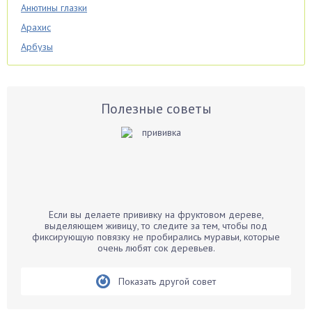
Анютины глазки
Арахис
Арбузы
Аспарагус
Астры
Базилик
Полезные советы
Баклажаны
Бальзамин
Бамбук
Банан
Барбарис
Если вы делаете прививку на фруктовом дереве,
Бархатцы
выделяющем живицу, то следите за тем, чтобы под
фиксирующую повязку не пробирались муравьи, которые
Бегония
очень любят сок деревьев.
Белые грибы
Бирючина
Показать другой совет
Бобовые