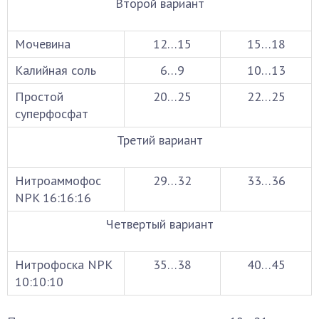
Второй вариант
Мочевина
12…15
15…18
Калийная соль
6…9
10…13
Простой
20…25
22…25
суперфосфат
Третий вариант
Нитроаммофос
29…32
33…36
NPK 16:16:16
Четвертый вариант
Нитрофоска NPK
35…38
40…45
10:10:10