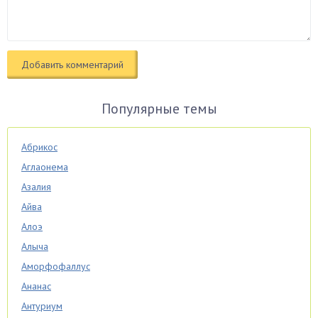
Популярные темы
Абрикос
Аглаонема
Азалия
Айва
Алоэ
Алыча
Аморфофаллус
Ананас
Антуриум