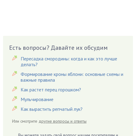
Боярышнык
Бруннера
Брусника
Бузина
Вазоны
Вешенки
Есть вопросы? Давайте их обсудим
Виноград
Пересадка смородины: когда и как это лучше
Вишня
делать?
Вредители
Формирование кроны яблони: основные схемы и
важные правила
Гардения
Гацания
Как растет перец горошком?
Гвоздики
Мульчирование
Георгины
Как вырастить репчатый лук?
Герань
Или смотрите
другие вопросы и ответы
Гиацинт
Гибискус
Вы можете задать свой вопрос нашим посетителям и