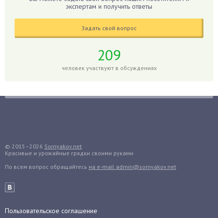
Гиппеаструм
экспертам и получить ответы
Гладиолусы
Задать свой вопрос
Глоксиния
Годжи
209
Голубика
человек участвуют в обсуждениях
Горох
Гортензия
Гранат
Грибы
Груша
Груши
© 2015–2026
Sornyakov.net
Красивые и урожайные грядки своими руками
Грядки
По всем вопрос обращайтесь
на e-mail admin@sornyakov.net
Гуава
Гузмания
Дайкон
Декабрист
Пользовательское соглашение