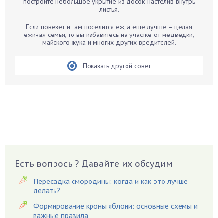
постройте небольшое укрытие из досок, настелив внутрь
листья.
Бегония
Белые грибы
Если повезет и там поселится еж, а еще лучше – целая
ежиная семья, то вы избавитесь на участке от медведки,
Бирючина
майского жука и многих других вредителей.
Бобовые
Показать другой совет
Боярышнык
Бруннера
Брусника
Бузина
Вазоны
Вешенки
Виноград
Есть вопросы? Давайте их обсудим
Вишня
Вредители
Пересадка смородины: когда и как это лучше
Гардения
делать?
Гацания
Формирование кроны яблони: основные схемы и
важные правила
Гвоздики