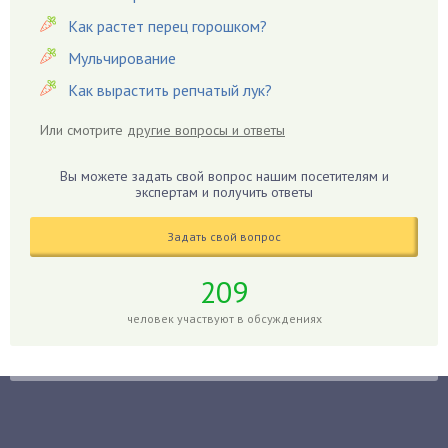
Как растет перец горошком?
Георгины
Герань
Мульчирование
Гиацинт
Как вырастить репчатый лук?
Гибискус
Или смотрите
другие вопросы и ответы
Гиппеаструм
Гладиолусы
Вы можете задать свой вопрос нашим посетителям и
экспертам и получить ответы
Глоксиния
Годжи
Задать свой вопрос
Голубика
Горох
209
Гортензия
человек участвуют в обсуждениях
Гранат
Грибы
Груша
Груши
Грядки