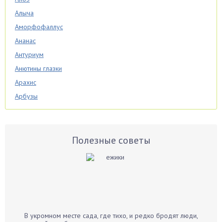
Алыча
Аморфофаллус
Ананас
Антуриум
Анютины глазки
Арахис
Арбузы
Аспарагус
Астры
Базилик
Полезные советы
Баклажаны
Бальзамин
Бамбук
Банан
Барбарис
В укромном месте сада, где тихо, и редко бродят люди,
Бархатцы