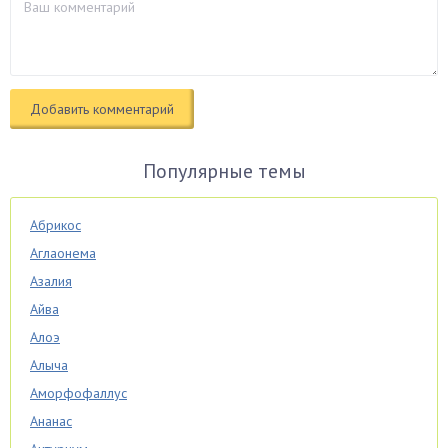
Популярные темы
Абрикос
Аглаонема
Азалия
Айва
Алоэ
Алыча
Аморфофаллус
Ананас