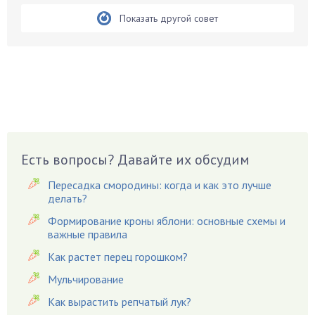
Бобовые
Показать другой совет
Боярышнык
Бруннера
Брусника
Бузина
Вазоны
Вешенки
Виноград
Есть вопросы? Давайте их обсудим
Вишня
Вредители
Пересадка смородины: когда и как это лучше
Гардения
делать?
Гацания
Формирование кроны яблони: основные схемы и
важные правила
Гвоздики
Как растет перец горошком?
Георгины
Герань
Мульчирование
Гиацинт
Как вырастить репчатый лук?