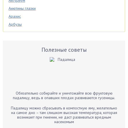
Антуриум
Анютины глазки
Арахис
Арбузы
Аспарагус
Астры
Базилик
Полезные советы
Баклажаны
Бальзамин
Бамбук
Банан
Барбарис
Обязательно собирайте и уничтожайте всю фруктовую
Бархатцы
падалицу, ведь в опавших плодах развиваются гусеницы.
Бегония
Падалицу можно сбрасывать в компостную яму, желательно
Белые грибы
на самое дно – там слишком высокая температура, которая
возникает при гниении, не даст развиваться вредным
Бирючина
насекомым