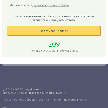
Гибискус
Или смотрите
другие вопросы и ответы
Гиппеаструм
Гладиолусы
Вы можете задать свой вопрос нашим посетителям и
экспертам и получить ответы
Глоксиния
Годжи
Задать свой вопрос
Голубика
Горох
209
Гортензия
человек участвуют в обсуждениях
Гранат
Грибы
Груша
Груши
Грядки
Гуава
© 2015–2026
Sornyakov.net
Красивые и урожайные грядки своими руками
Гузмания
По всем вопрос обращайтесь
на e-mail admin@sornyakov.net
Дайкон