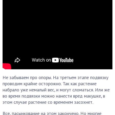
Не забываем про опоры. На третьем этапе подвязку
проводим крайне осторожно. Так как растение
набрало уже немалый вес, и могут сломаться. Или же
во время подвязки можно нанести вред макушке, в
этом случае растение со временем засохнет.
Все, пасынкование на этом закончено. Но многие