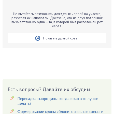
Банан
Барбарис
Не пытайтесь размножить дождевых червей на участке,
Бархатцы
разрезая их напополам. Доказано, что из двух половинок
выживет только одна – та, в которой был расположен рот
Бегония
червя.
Белые грибы
Бирючина
Показать другой совет
Бобовые
Боярышнык
Бруннера
Брусника
Бузина
Вазоны
Вешенки
Есть вопросы? Давайте их обсудим
Виноград
Пересадка смородины: когда и как это лучше
Вишня
делать?
Вредители
Формирование кроны яблони: основные схемы и