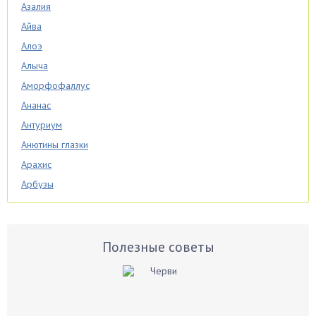
Азалия
Айва
Алоэ
Алыча
Аморфофаллус
Ананас
Антуриум
Анютины глазки
Арахис
Арбузы
Аспарагус
Астры
Базилик
Полезные советы
Баклажаны
Бальзамин
Бамбук