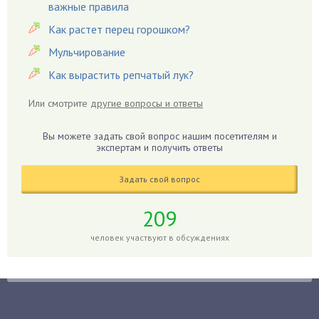
важные правила
Гардения
Гацания
Как растет перец горошком?
Гвоздики
Мульчирование
Георгины
Как вырастить репчатый лук?
Герань
Или смотрите
другие вопросы и ответы
Гиацинт
Гибискус
Вы можете задать свой вопрос нашим посетителям и
Гиппеаструм
экспертам и получить ответы
Гладиолусы
Задать свой вопрос
Глоксиния
Годжи
209
Голубика
человек участвуют в обсуждениях
Горох
Гортензия
Гранат
Грибы