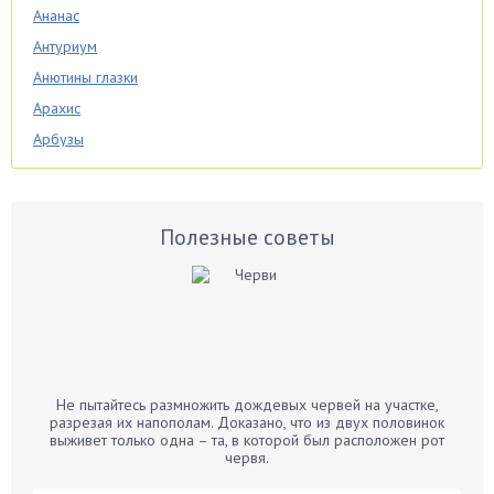
Ананас
Антуриум
Анютины глазки
Арахис
Арбузы
Аспарагус
Астры
Базилик
Полезные советы
Баклажаны
Бальзамин
Бамбук
Банан
Барбарис
Не пытайтесь размножить дождевых червей на участке,
Бархатцы
разрезая их напополам. Доказано, что из двух половинок
выживет только одна – та, в которой был расположен рот
Бегония
червя.
Белые грибы