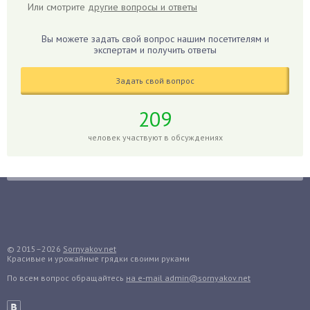
Или смотрите
другие вопросы и ответы
Гиацинт
Гибискус
Вы можете задать свой вопрос нашим посетителям и
Гиппеаструм
экспертам и получить ответы
Гладиолусы
Задать свой вопрос
Глоксиния
Годжи
209
Голубика
человек участвуют в обсуждениях
Горох
Гортензия
Гранат
Грибы
Груша
Груши
© 2015–2026
Sornyakov.net
Красивые и урожайные грядки своими руками
Грядки
По всем вопрос обращайтесь
на e-mail admin@sornyakov.net
Гуава
Гузмания