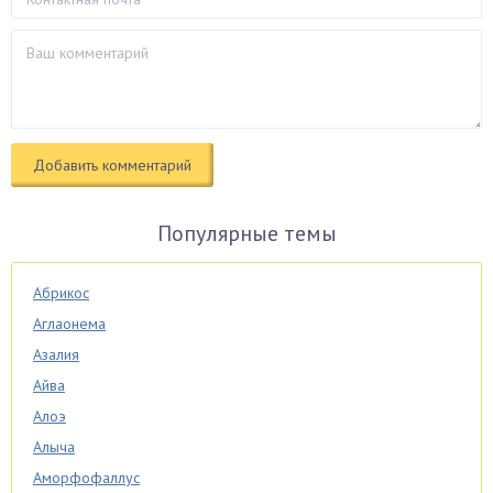
Популярные темы
Абрикос
Аглаонема
Азалия
Айва
Алоэ
Алыча
Аморфофаллус