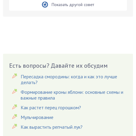
Бирючина
Показать другой совет
Бобовые
Боярышнык
Бруннера
Брусника
Бузина
Вазоны
Вешенки
Есть вопросы? Давайте их обсудим
Виноград
Пересадка смородины: когда и как это лучше
Вишня
делать?
Вредители
Формирование кроны яблони: основные схемы и
важные правила
Гардения
Гацания
Как растет перец горошком?
Гвоздики
Мульчирование
Георгины
Как вырастить репчатый лук?
Герань