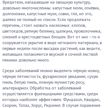
Вредители, нападающие на овощную культуру,
довольно многочисленны: капустные моли, огнёвки,
долгоножки, капустные мухи, совки, тля, но это,
далеко не полный их список. Если продолжать
перечень, стоит назвать насекомых: клопов,
цветоедов, репную белянку, щелкуна, проволочника,
слизней и крестоцветных блошек. Вот от них –то и
сооружается укрытие в виде нетканого материала, в
первые недели после высадки растений, как видите,
желающих полакомится вкусной и сочной листвой
пекинки довольно много.
Среди заболеваний можно выделить чёрную ножку,
чёрную пятнистость, фузариозное увядание, сухую
гниль, белую гниль, ложную мучнистую росу,
альтернариоз. Обработка от заболеваний
осуществляется фунгицидными средствами, среди
которых наиболее эффективен: Фундазол, Квадрис,
Скором, Топаз, Хорус, Ридомил. В случае поражения