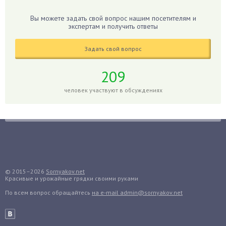
Гиацинт
Вы можете задать свой вопрос нашим посетителям и
экспертам и получить ответы
Гибискус
Гиппеаструм
Задать свой вопрос
Гладиолусы
Глоксиния
209
Годжи
человек участвуют в обсуждениях
Голубика
Горох
Гортензия
Гранат
Грибы
Груша
© 2015–2026
Sornyakov.net
Красивые и урожайные грядки своими руками
Груши
По всем вопрос обращайтесь
на e-mail admin@sornyakov.net
Грядки
Гуава
Гузмания