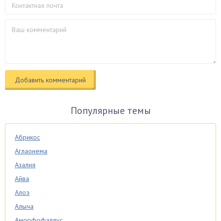
Популярные темы
Абрикос
Аглаонема
Азалия
Айва
Алоэ
Алыча
Аморфофаллус