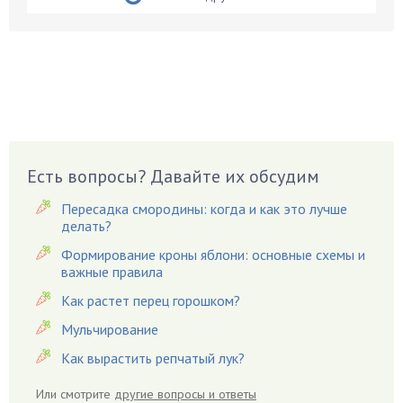
Бирючина
Бобовые
Боярышнык
Бруннера
Брусника
Бузина
Есть вопросы? Давайте их обсудим
Вазоны
Вешенки
Пересадка смородины: когда и как это лучше
Виноград
делать?
Вишня
Формирование кроны яблони: основные схемы и
важные правила
Вредители
Как растет перец горошком?
Гардения
Гацания
Мульчирование
Гвоздики
Как вырастить репчатый лук?
Георгины
Или смотрите
другие вопросы и ответы
Герань