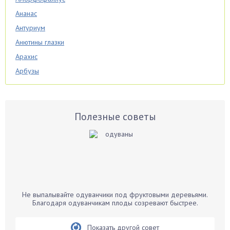
Ананас
Антуриум
Анютины глазки
Арахис
Арбузы
Аспарагус
Астры
Базилик
Полезные советы
Баклажаны
Бальзамин
Бамбук
Банан
Барбарис
Не выпалывайте одуванчики под фруктовыми деревьями.
Бархатцы
Благодаря одуванчикам плоды созревают быстрее.
Бегония
Показать другой совет
Белые грибы