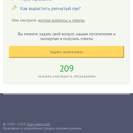
Георгины
Как вырастить репчатый лук?
Герань
Или смотрите
другие вопросы и ответы
Гиацинт
Гибискус
Вы можете задать свой вопрос нашим посетителям и
Гиппеаструм
экспертам и получить ответы
Гладиолусы
Задать свой вопрос
Глоксиния
Годжи
209
Голубика
человек участвуют в обсуждениях
Горох
Гортензия
Гранат
Грибы
Груша
Груши
© 2015–2026
Sornyakov.net
Красивые и урожайные грядки своими руками
Грядки