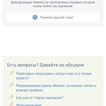
фиксирующую повязку не пробирались муравьи, которые
Бегония
очень любят сок деревьев.
Белые грибы
Бирючина
Показать другой совет
Бобовые
Боярышнык
Бруннера
Брусника
Бузина
Вазоны
Вешенки
Есть вопросы? Давайте их обсудим
Виноград
Пересадка смородины: когда и как это лучше
Вишня
делать?
Вредители
Формирование кроны яблони: основные схемы и
важные правила
Гардения
Гацания
Как растет перец горошком?
Гвоздики
Мульчирование