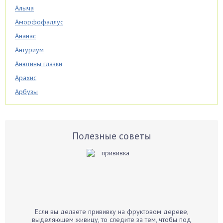
Алыча
Аморфофаллус
Ананас
Антуриум
Анютины глазки
Арахис
Арбузы
Аспарагус
Астры
Базилик
Полезные советы
Баклажаны
Бальзамин
Бамбук
Банан
Барбарис
Если вы делаете прививку на фруктовом дереве,
Бархатцы
выделяющем живицу, то следите за тем, чтобы под