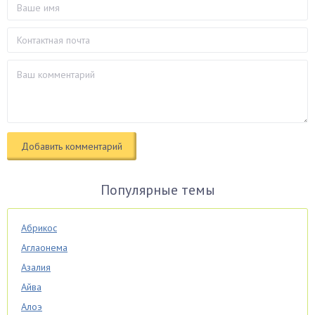
Популярные темы
Абрикос
Аглаонема
Азалия
Айва
Алоэ