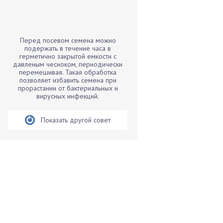
Бамбук
Банан
Барбарис
Перед посевом семена можно
Бархатцы
подержать в течение часа в
герметично закрытой емкости с
Бегония
давленым чесноком, периодически
перемешивая. Такая обработка
Белые грибы
позволяет избавить семена при
Бирючина
прорастании от бактериальных и
вирусных инфекций.
Бобовые
Боярышнык
Показать другой совет
Бруннера
Брусника
Бузина
Вазоны
Вешенки
Виноград
Вишня