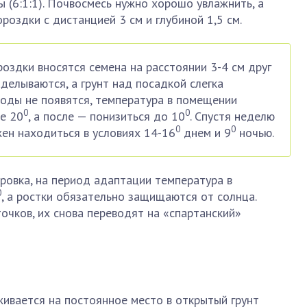
лы (6:1:1). Почвосмесь нужно хорошо увлажнить, а
роздки с дистанцией 3 см и глубиной 1,5 см.
оздки вносятся семена на расстоянии 3-4 см друг
аделываются, а грунт над посадкой слегка
ходы не появятся, температура в помещении
0
0
е 20
, а после — понизиться до 10
. Спустя неделю
0
0
ен находиться в условиях 14-16
днем и 9
ночью.
ровка, на период адаптации температура в
0
, а ростки обязательно защищаются от солнца.
точков, их снова переводят на «спартанский»
ивается на постоянное место в открытый грунт