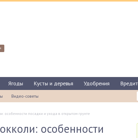
и
Ягоды
Кусты и деревья
Удобрения
Вредит
ты
Видео-советы
: особенности посадки и ухода в открытом грунте
окколи: особенности