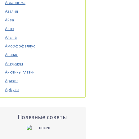
Аглаонема
Азалия
Айва
Алоэ
Алыча
Аморфофаллус
Ананас
Антуриум
Анютины глазки
Арахис
Арбузы
Аспарагус
Астры
Базилик
Полезные советы
Баклажаны
Бальзамин