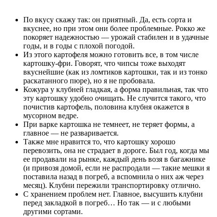
По вкусу скажу так: он приятный. Да, есть сорта и
вкуснее, но при этом они более проблемные. Рокко же
покоряет надежностью — урожай стабилен и в удачные
годы, и в годы с плохой погодой.
Из этого картофеля можно готовить все, в том числе
картошку-фри. Говорят, что чипсы тоже выходят
вкуснейшие (как из ломтиков картошки, так и из тонко
раскатанного пюре), но я не пробовала.
Кожура у клубней гладкая, а форма правильная, так что
эту картошку удобно очищать. Не случится такого, что
почистив картофель, половина клубня окажется в
мусорном ведре.
При варке картошка не темнеет, не теряет формы, а
главное — не разваривается.
Также мне нравится то, что картошку хорошо
перевозить, она не страдает в дороге. Был год, когда мы
ее продавали на рынке, каждый день возя в багажнике
(и привозя домой, если не распродали — такие мешки я
поставила назад в погреб, а вспомнила о них аж через
месяц). Клубни пережили транспортировку отлично.
С хранением проблем нет. Главное, высушить клубни
перед закладкой в погреб… Но так — и с любыми
другими сортами.