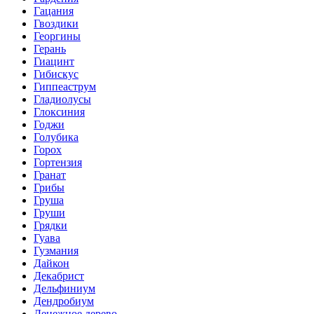
Гацания
Гвоздики
Георгины
Герань
Гиацинт
Гибискус
Гиппеаструм
Гладиолусы
Глоксиния
Годжи
Голубика
Горох
Гортензия
Гранат
Грибы
Груша
Груши
Грядки
Гуава
Гузмания
Дайкон
Декабрист
Дельфиниум
Дендробиум
Денежное дерево