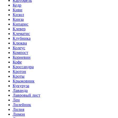
Картофель
Кедр
Киви
Кизил
Кинза
Кипарис
Клевер
Клематис
Клубника
Клюква
Колеус
Компост
Корневин
Кофе
Кроссандра
Кротон
Кроты
Крыжовник
Кукуруза
Лаванда
Лавровый лист
Лен
Лилейник
Лилия
Лимон