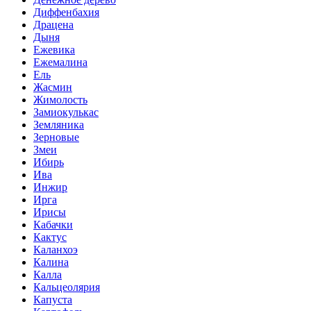
Диффенбахия
Драцена
Дыня
Ежевика
Ежемалина
Ель
Жасмин
Жимолость
Замиокулькас
Земляника
Зерновые
Змеи
Ибирь
Ива
Инжир
Ирга
Ирисы
Кабачки
Кактус
Каланхоэ
Калина
Калла
Кальцеолярия
Капуста