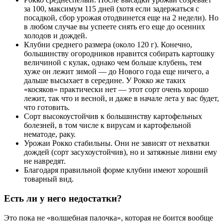
за 100, максимум 115 дней (хотя если задержаться с
посадкой, сбор урожая отодвинется еще на 2 недели). Но
в любом случае вы успеете снять его еще до осенних
холодов и дождей.
Клубни среднего размера (около 120 г). Конечно,
большинству огородников нравится собирать картошку
величиной с кулак, однако чем больше клубень, тем
хуже он лежит зимой — до Нового года еще ничего, а
дальше высыхает в середине. У Рокко же таких
«косяков» практически нет — этот сорт очень хорошо
лежит, так что и весной, и даже в начале лета у вас будет,
что готовить.
Сорт высокоустойчив к большинству картофельных
болезней, в том числе к вирусам и картофельной
нематоде, раку.
Урожаи Рокко стабильны. Они не зависят от нехватки
дождей (сорт засухоустойчив), но и затяжные ливни ему
не навредят.
Благодаря правильной форме клубни имеют хороший
товарный вид.
Есть ли у него недостатки?
Это пока не «волшебная палочка», которая не боится вообще