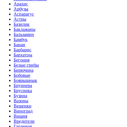
Арахис
Арбузы
Аспарагус
Астры
Базилик
Баклажаны
Бальзамин
Бамбук
Банан
Барбарис
Бархатцы
Бегония
Белые грибы
Бирючина
Бобовые
Боярышнык
Бруннера
Брусника
Бузина
Вазоны
Вешенки
Виноград
Вишня
Вредители
Гардения