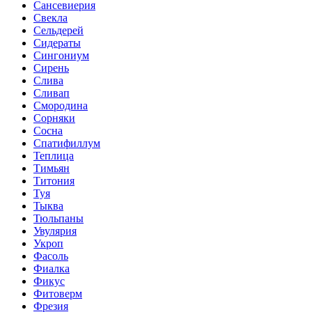
Сансевиерия
Свекла
Сельдерей
Сидераты
Сингониум
Сирень
Слива
Сливап
Смородина
Сорняки
Сосна
Спатифиллум
Теплица
Тимьян
Титония
Туя
Тыква
Тюльпаны
Увулярия
Укроп
Фасоль
Фиалка
Фикус
Фитоверм
Фрезия