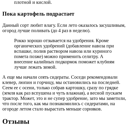
плотной и кислой.
Пока картофель подрастает
Данный сорт любит влагу. Если лето оказалось засушливым,
огород лучше поливать (до 4 раз в неделю).
Рокко хорошо отзывается на удобрения. Кроме
органических удобрений (добавление навоза при
вспашке, полив раствором навоза или куриного
помета позже) можно применить селитру. А
внесение калийных подкормок поможет клубням
лучше лежать зимой.
А еще мы начали сеять сидераты. Соседи рекомендовали
клевер, люпин и горчицу, мы остановились на последней.
Сеем ее с осени, только собрав картошку, сразу по грядке
(земля как раз вспушена и чуть влажная), а весной пускаем
трактор. Может, это и не супер удобрение, зато мы заметили,
что после того, как мы познакомились с сидератами, на
огороде летом стало вырастать меньше сорняков.
Отзывы