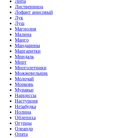
Липа
Лиственница
Лофант анисовый
Лук
Луш
Магнолия
Малина
Манго
Мандарины
Маргаритки
Миндаль
Мирт
Многолетники
Можжевельник
Молочай
Морковь
Муравьи
Нарциссы
Настурция
Незабудка
Нолина
Облепиха
Огурцы
Олеандр
Опята