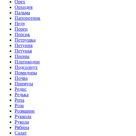
Орех
Орхидея
Пальма
Папоротник
Педу
Перец
Персик
Петрушка
Петуния
Петунья
Пионы
Платикодон
Подсолнух
Помидоры
Почва
Примула
Редис
Редька
Репа
Роза
Розмарин
Руккола
Рукола
Рябина
Салат