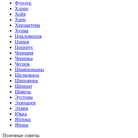
Фундук
Хлоро
Хойя
Хрен
Хризантема
Хурма
Цикломения
Циния
Циперус
Черешня
Черника
Чеснок
Шампиньоны
Шелковица
Шиповник
Шпинат
Щавель
Эустома
Эхинацея
Эхмея
Юкка
Яблоки
Ябоки
Полезные советы