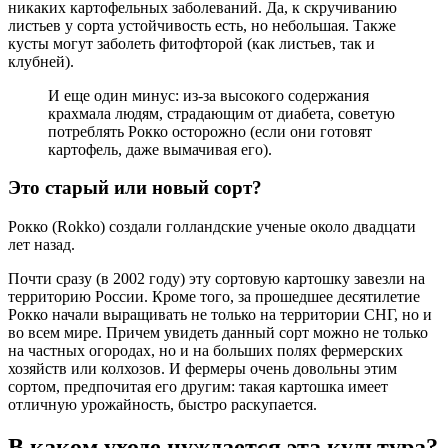
никаких картофельных заболеваний. Да, к скручиванию
листьев у сорта устойчивость есть, но небольшая. Также
кусты могут заболеть фитофторой (как листьев, так и
клубней).
И еще один минус: из-за высокого содержания
крахмала людям, страдающим от диабета, советую
потреблять Рокко осторожно (если они готовят
картофель, даже вымачивая его).
Это старый или новый сорт?
Рокко (Rokko) создали голландские ученые около двадцати
лет назад.
Почти сразу (в 2002 году) эту сортовую картошку завезли на
территорию России. Кроме того, за прошедшее десятилетие
Рокко начали выращивать не только на территории СНГ, но и
во всем мире. Причем увидеть данный сорт можно не только
на частных огородах, но и на больших полях фермерских
хозяйств или колхозов. И фермеры очень довольны этим
сортом, предпочитая его другим: такая картошка имеет
отличную урожайность, быстро раскупается.
В каком уходе нуждается эта культура?