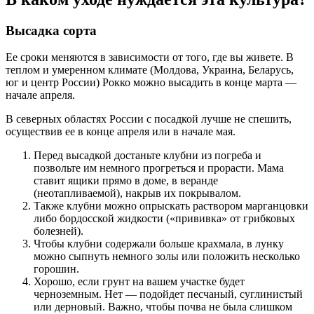
Высадка сорта
Ее сроки меняются в зависимости от того, где вы живете. В
теплом и умеренном климате (Молдова, Украина, Беларусь,
юг и центр России) Рокко можно высадить в конце марта —
начале апреля.
В северных областях России с посадкой лучше не спешить,
осуществив ее в конце апреля или в начале мая.
Перед высадкой достаньте клубни из погреба и
позвольте им немного прогреться и прорасти. Мама
ставит ящики прямо в доме, в веранде
(неотапливаемой), накрыв их покрывалом.
Также клубни можно опрыскать раствором марганцовки
либо бордосской жидкости («прививка» от грибковых
болезней).
Чтобы клубни содержали больше крахмала, в лунку
можно сыпнуть немного золы или положить несколько
горошин.
Хорошо, если грунт на вашем участке будет
черноземным. Нет — подойдет песчаный, суглинистый
или дерновый. Важно, чтобы почва не была слишком