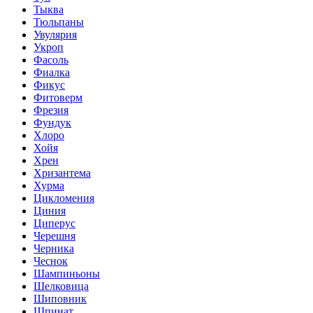
Тыква
Тюльпаны
Увулярия
Укроп
Фасоль
Фиалка
Фикус
Фитоверм
Фрезия
Фундук
Хлоро
Хойя
Хрен
Хризантема
Хурма
Цикломения
Циния
Циперус
Черешня
Черника
Чеснок
Шампиньоны
Шелковица
Шиповник
Шпинат