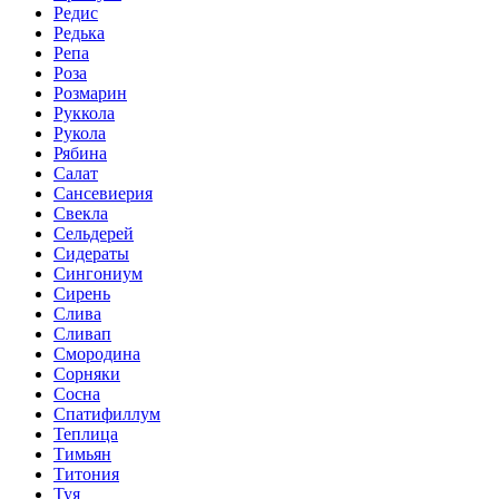
Редис
Редька
Репа
Роза
Розмарин
Руккола
Рукола
Рябина
Салат
Сансевиерия
Свекла
Сельдерей
Сидераты
Сингониум
Сирень
Слива
Сливап
Смородина
Сорняки
Сосна
Спатифиллум
Теплица
Тимьян
Титония
Туя