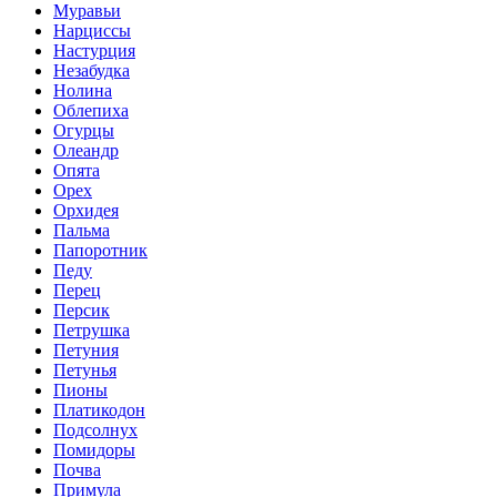
Муравьи
Нарциссы
Настурция
Незабудка
Нолина
Облепиха
Огурцы
Олеандр
Опята
Орех
Орхидея
Пальма
Папоротник
Педу
Перец
Персик
Петрушка
Петуния
Петунья
Пионы
Платикодон
Подсолнух
Помидоры
Почва
Примула