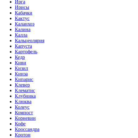
Ирга
Ирисы
Кабачки
Кактус
Каланхоэ
Калина
Калла
Кальцеолярия
Капуста
Картофель
Кедр
Киви
Кизил
Кинза
Кипарис
Клевер
Клематис
Клубника
Клюква
Колеус
Компост
Корневин
Кофе
Кроссандра
Кротон