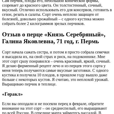
Сам перчик, плоды его, небольшой конической формы,
созревает до красного цвета. Он толстостенный, сочный,
вкусный. Отлично использовать его для консервов, готовить в
сезон, резать в салаты. Сорт очень неплохо защищен от
болезней, довольно урожайный – с одного кустика можно
собрать более 2 килограммов зрелых перчиков.
Отзыв о перце «Князь Серебряный»,
Галина Яковлевна, 71 год, г. Пермь
Сорт начала сажать сестра, и потом я просто собрала семечки
и высадила их, на свой страх и риск, на подоконнике. Мне
этот сорт сразу понравился – очень красивый, яркий, сочный.
Я делаю фирменный рецепт лечо и из перцев этого сорта у
меня теперь получаются самые вкусные заготовки. С одного
кустика я получила 10 плодов, в прошлом году вышло даже
больше с некоторых кустов. Я считаю, это неплохой урожай.
Выращиваю перчик в теплице.
«Геракл»
Если вы опоздали и не посеяли перец в феврале, обратите
внимание на этот сорт – он среднеспелый, его выращивают
по всей России. В середине марта займитесь рассадой. В