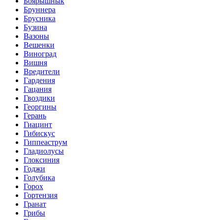
Боярышнык
Бруннера
Брусника
Бузина
Вазоны
Вешенки
Виноград
Вишня
Вредители
Гардения
Гацания
Гвоздики
Георгины
Герань
Гиацинт
Гибискус
Гиппеаструм
Гладиолусы
Глоксиния
Годжи
Голубика
Горох
Гортензия
Гранат
Грибы