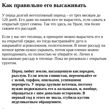
Как правильно его высаживать
У перца долгий вегетативный период – от трех месяцев до
120 дней. Его даже на нашем юге не вырастить, если сажать в
открытый грунт семена. Так что здесь, на Урале, тем более
сажаем его рассадой.
Если у вас нет теплицы, в принципе можно вырастить его и
на открытой грядке, но тогда выстраивайте дуги и
накрывайте агроволокном, полиэтиленом. В июне рассаду на
ночное время нужно укрывать, потом края пленки можно
приподнимать, но полностью не убирайте ее. Лично я
высаживаю рассаду в теплице. Пока не рисковала с открытым
грунтом.
Перец любит землю, насыщенную кислородом,
рыхлую. Если земля глинистая, перемешайте ее
с золой, торфом, опилками, успевшими
перепреть. У перца хрупкие веточки, поэтому
нужно подвязывать его к колышкам, и, вообще,
обращаться с ним довольно осторожно. В
первый год я этого не знала, сгубила кустик
неделикатным обращением.