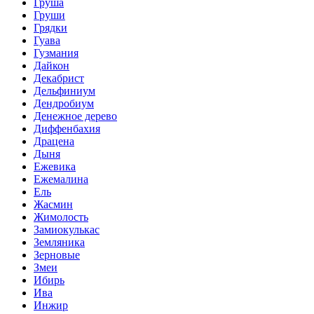
Груша
Груши
Грядки
Гуава
Гузмания
Дайкон
Декабрист
Дельфиниум
Дендробиум
Денежное дерево
Диффенбахия
Драцена
Дыня
Ежевика
Ежемалина
Ель
Жасмин
Жимолость
Замиокулькас
Земляника
Зерновые
Змеи
Ибирь
Ива
Инжир