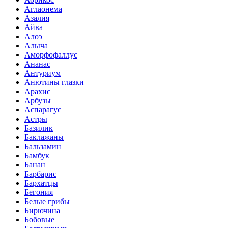
Аглаонема
Азалия
Айва
Алоэ
Алыча
Аморфофаллус
Ананас
Антуриум
Анютины глазки
Арахис
Арбузы
Аспарагус
Астры
Базилик
Баклажаны
Бальзамин
Бамбук
Банан
Барбарис
Бархатцы
Бегония
Белые грибы
Бирючина
Бобовые