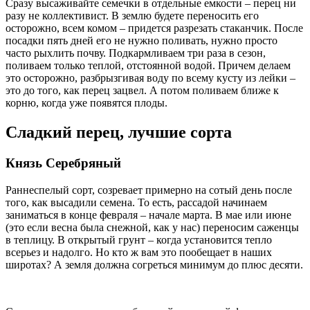
Сразу высаживайте семечки в отдельные емкости – перец ни
разу не коллективист. В землю будете переносить его
осторожно, всем комом – придется разрезать стаканчик. После
посадки пять дней его не нужно поливать, нужно просто
часто рыхлить почву. Подкармливаем три раза в сезон,
поливаем только теплой, отстоянной водой. Причем делаем
это осторожно, разбрызгивая воду по всему кусту из лейки –
это до того, как перец зацвел. А потом поливаем ближе к
корню, когда уже появятся плоды.
Сладкий перец, лучшие сорта
Князь Серебряный
Раннеспелый сорт, созревает примерно на сотый день после
того, как высадили семена. То есть, рассадой начинаем
заниматься в конце февраля – начале марта. В мае или июне
(это если весна была снежной, как у нас) переносим саженцы
в теплицу. В открытый грунт – когда установится тепло
всерьез и надолго. Но кто ж вам это пообещает в наших
широтах? А земля должна согреться минимум до плюс десяти.