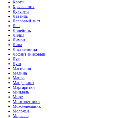
Кроты
Крыжовник
Кукуруза
Лаванда
Лавровый лист
Лен
Лилейник
Лилия
Лимон
Липа
Лиственница
Лофант анисовый
Лук
Луш
Магнолия
Малина
Манго
Мандарины
Маргаритки
Миндаль
Мирт
Многолетники
Можжевельник
Молочай
Морковь