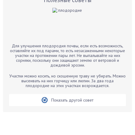
Полезные советы
Баклажаны
Бальзамин
Бамбук
Банан
Барбарис
Для улучшения плодородия почвы, если есть возможность,
Бархатцы
оставляйте их под парами, то есть незасаженными некоторые
участки на протяжении пары лет. Не выпалывайте на них
Бегония
сорняки, поскольку они защищают землю от ветровой и
дождевой эрозии.
Белые грибы
Бирючина
Участки можно косить, но скошенную траву не убирать. Можно
высеивать на них горчицу или люпин. За два года
Бобовые
плодородие на этих участках возрождается.
Боярышнык
Бруннера
Показать другой совет
Брусника
Бузина
Вазоны
Вешенки