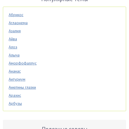
Абрикос
Аглаонема
Азалия
Айва
Алоэ
Алыча
Аморфофаллус
Ананас
Антуриум
Анютины глазки
Арахис
Арбузы
Аспарагус
Астры
Базилик