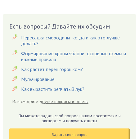
Виноград
Вишня
Вредители
Есть вопросы? Давайте их обсудим
Гардения
Пересадка смородины: когда и как это лучше
Гацания
делать?
Гвоздики
Формирование кроны яблони: основные схемы и
важные правила
Георгины
Герань
Как растет перец горошком?
Гиацинт
Мульчирование
Гибискус
Как вырастить репчатый лук?
Гиппеаструм
Или смотрите
другие вопросы и ответы
Гладиолусы
Глоксиния
Вы можете задать свой вопрос нашим посетителям и
Годжи
экспертам и получить ответы
Голубика
Задать свой вопрос
Горох