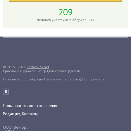
Гортензия
209
Гранат
человек участвуют в обсуждениях
Грибы
Груша
Груши
Грядки
Гуава
Гузмания
© 2015–2026
Sornyakov.net
Красивые и урожайные грядки своими руками
Дайкон
По всем вопрос обращайтесь
на e-mail admin@sornyakov.net
Декабрист
Дельфиниум
Дендробиум
Денежное дерево
Пользовательское соглашение
Диффенбахия
Редакция, Контакты
Драцена
ООО "Вектор".
Дыня