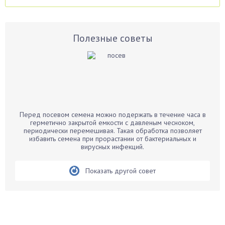
Аспарагус
Астры
Базилик
Полезные советы
Баклажаны
Бальзамин
Бамбук
Банан
Барбарис
Перед посевом семена можно подержать в течение часа в
Бархатцы
герметично закрытой емкости с давленым чесноком,
периодически перемешивая. Такая обработка позволяет
Бегония
избавить семена при прорастании от бактериальных и
вирусных инфекций.
Белые грибы
Бирючина
Показать другой совет
Бобовые
Боярышнык
Бруннера
Брусника