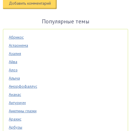
Популярные темы
Абрикос
Аглаонема
Азалия
Айва
Алоэ
Алыча
Аморфофаллус
Ананас
Антуриум
Анютины глазки
Арахис
Арбузы