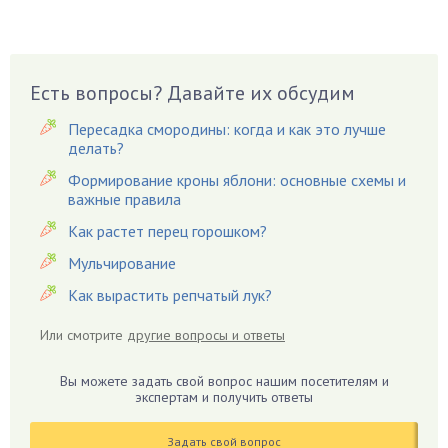
Бузина
Вазоны
Вешенки
Есть вопросы? Давайте их обсудим
Виноград
Вишня
Пересадка смородины: когда и как это лучше
делать?
Вредители
Формирование кроны яблони: основные схемы и
Гардения
важные правила
Гацания
Как растет перец горошком?
Гвоздики
Мульчирование
Георгины
Как вырастить репчатый лук?
Герань
Гиацинт
Или смотрите
другие вопросы и ответы
Гибискус
Гиппеаструм
Вы можете задать свой вопрос нашим посетителям и
экспертам и получить ответы
Гладиолусы
Глоксиния
Задать свой вопрос