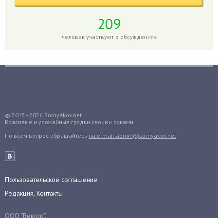
Годжи
209
Голубика
Горох
человек участвуют в обсуждениях
Гортензия
Гранат
Грибы
Груша
Груши
© 2015–2026
Sornyakov.net
Грядки
Красивые и урожайные грядки своими руками
Гуава
По всем вопрос обращайтесь
на e-mail admin@sornyakov.net
Гузмания
Дайкон
Декабрист
Пользовательское соглашение
Дельфиниум
Редакция, Контакты
Дендробиум
Денежное дерево
ООО "Вектор".