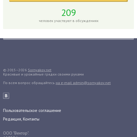
Горох
209
Гортензия
человек участвуют в обсуждениях
Гранат
Грибы
Груша
Груши
Грядки
Гуава
© 2015–2026
Sornyakov.net
Красивые и урожайные грядки своими руками
Гузмания
По всем вопрос обращайтесь
на e-mail admin@sornyakov.net
Дайкон
Декабрист
Дельфиниум
Пользовательское соглашение
Дендробиум
Редакция, Контакты
Денежное дерево
Диффенбахия
ООО "Вектор".
Драцена