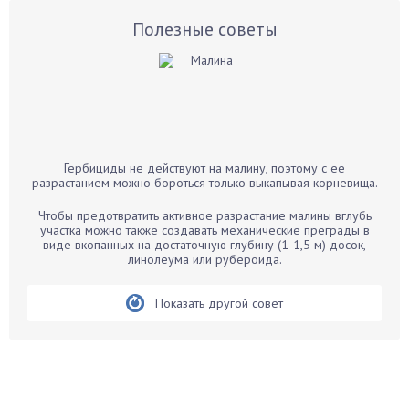
Базилик
Полезные советы
Баклажаны
Бальзамин
Бамбук
Банан
Барбарис
Гербициды не действуют на малину, поэтому с ее
Бархатцы
разрастанием можно бороться только выкапывая корневища.
Бегония
Чтобы предотвратить активное разрастание малины вглубь
Белые грибы
участка можно также создавать механические преграды в
виде вкопанных на достаточную глубину (1-1,5 м) досок,
Бирючина
линолеума или рубероида.
Бобовые
Показать другой совет
Боярышнык
Бруннера
Брусника
Бузина
Вазоны