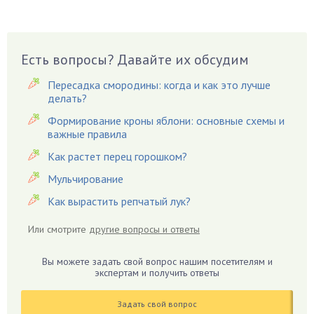
Вешенки
Виноград
Есть вопросы? Давайте их обсудим
Вишня
Вредители
Пересадка смородины: когда и как это лучше
Гардения
делать?
Гацания
Формирование кроны яблони: основные схемы и
важные правила
Гвоздики
Как растет перец горошком?
Георгины
Герань
Мульчирование
Гиацинт
Как вырастить репчатый лук?
Гибискус
Или смотрите
другие вопросы и ответы
Гиппеаструм
Гладиолусы
Вы можете задать свой вопрос нашим посетителям и
экспертам и получить ответы
Глоксиния
Годжи
Задать свой вопрос
Голубика