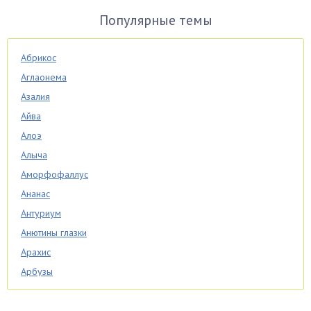
Популярные темы
Абрикос
Аглаонема
Азалия
Айва
Алоэ
Алыча
Аморфофаллус
Ананас
Антуриум
Анютины глазки
Арахис
Арбузы
Аспарагус
Астры