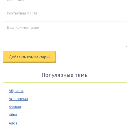
Популярные темы
Абрикос
Аглаонема
Азалия
Айва
Алоэ