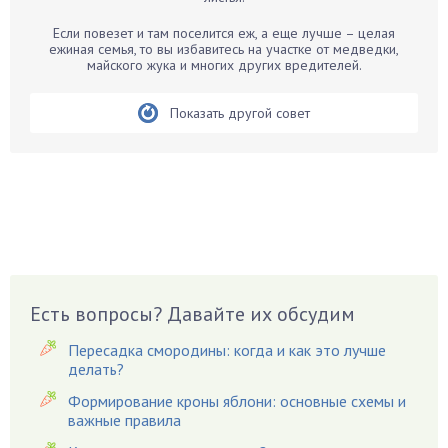
Бегония
Белые грибы
Если повезет и там поселится еж, а еще лучше – целая
ежиная семья, то вы избавитесь на участке от медведки,
Бирючина
майского жука и многих других вредителей.
Бобовые
Показать другой совет
Боярышнык
Бруннера
Брусника
Бузина
Вазоны
Вешенки
Виноград
Есть вопросы? Давайте их обсудим
Вишня
Вредители
Пересадка смородины: когда и как это лучше
Гардения
делать?
Гацания
Формирование кроны яблони: основные схемы и
важные правила
Гвоздики