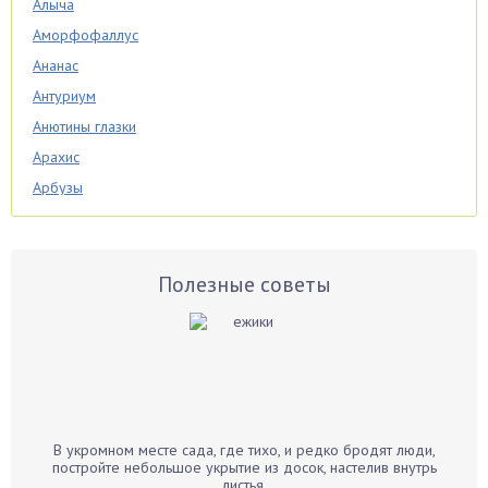
Алыча
Аморфофаллус
Ананас
Антуриум
Анютины глазки
Арахис
Арбузы
Аспарагус
Астры
Базилик
Полезные советы
Баклажаны
Бальзамин
Бамбук
Банан
Барбарис
В укромном месте сада, где тихо, и редко бродят люди,
Бархатцы
постройте небольшое укрытие из досок, настелив внутрь
листья.