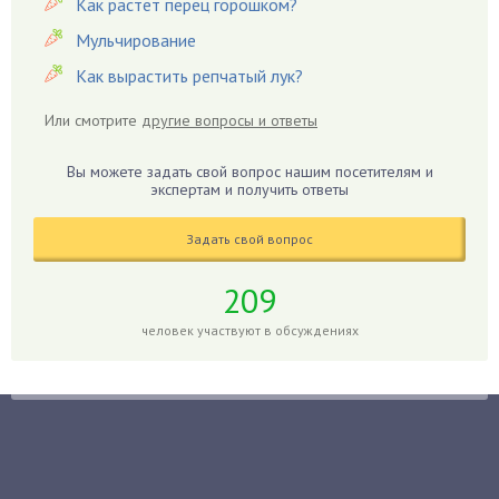
Как растет перец горошком?
Георгины
Герань
Мульчирование
Гиацинт
Как вырастить репчатый лук?
Гибискус
Или смотрите
другие вопросы и ответы
Гиппеаструм
Гладиолусы
Вы можете задать свой вопрос нашим посетителям и
экспертам и получить ответы
Глоксиния
Годжи
Задать свой вопрос
Голубика
Горох
209
Гортензия
человек участвуют в обсуждениях
Гранат
Грибы
Груша
Груши
Грядки