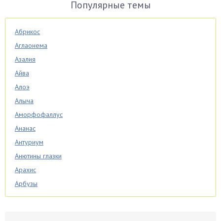
Популярные темы
Абрикос
Аглаонема
Азалия
Айва
Алоэ
Алыча
Аморфофаллус
Ананас
Антуриум
Анютины глазки
Арахис
Арбузы
Аспарагус
Астры