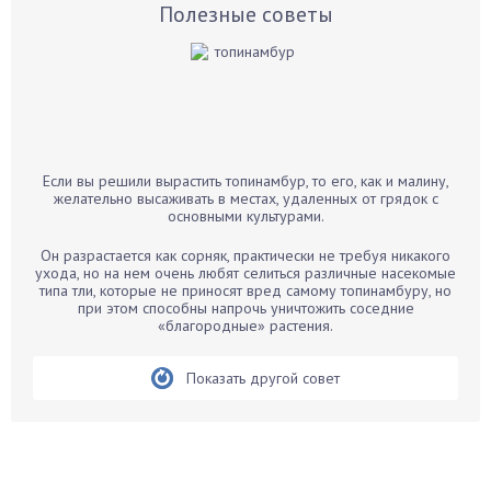
Базилик
Полезные советы
Баклажаны
Бальзамин
Бамбук
Банан
Барбарис
Если вы решили вырастить топинамбур, то его, как и малину,
Бархатцы
желательно высаживать в местах, удаленных от грядок с
основными культурами.
Бегония
Белые грибы
Он разрастается как сорняк, практически не требуя никакого
ухода, но на нем очень любят селиться различные насекомые
Бирючина
типа тли, которые не приносят вред самому топинамбуру, но
при этом способны напрочь уничтожить соседние
Бобовые
«благородные» растения.
Боярышнык
Бруннера
Показать другой совет
Брусника
Бузина
Вазоны