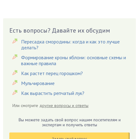
Вешенки
Виноград
Вишня
Вредители
Есть вопросы? Давайте их обсудим
Гардения
Пересадка смородины: когда и как это лучше
Гацания
делать?
Гвоздики
Формирование кроны яблони: основные схемы и
важные правила
Георгины
Герань
Как растет перец горошком?
Гиацинт
Мульчирование
Гибискус
Как вырастить репчатый лук?
Гиппеаструм
Или смотрите
другие вопросы и ответы
Гладиолусы
Глоксиния
Вы можете задать свой вопрос нашим посетителям и
Годжи
экспертам и получить ответы
Голубика
Задать свой вопрос