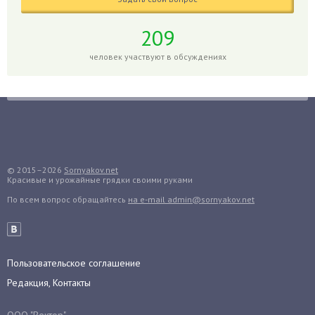
Горох
Гортензия
209
Гранат
человек участвуют в обсуждениях
Грибы
Груша
Груши
Грядки
Гуава
Гузмания
© 2015–2026
Sornyakov.net
Красивые и урожайные грядки своими руками
Дайкон
По всем вопрос обращайтесь
на e-mail admin@sornyakov.net
Декабрист
Дельфиниум
Дендробиум
Денежное дерево
Пользовательское соглашение
Диффенбахия
Редакция, Контакты
Драцена