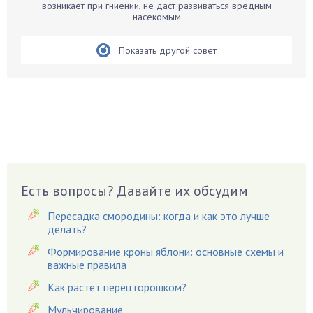
возникает при гниении, не даст развиваться вредным
Бирючина
насекомым
Бобовые
Показать другой совет
Боярышнык
Бруннера
Брусника
Бузина
Вазоны
Вешенки
Виноград
Есть вопросы? Давайте их обсудим
Вишня
Вредители
Пересадка смородины: когда и как это лучше
Гардения
делать?
Гацания
Формирование кроны яблони: основные схемы и
важные правила
Гвоздики
Как растет перец горошком?
Георгины
Герань
Мульчирование