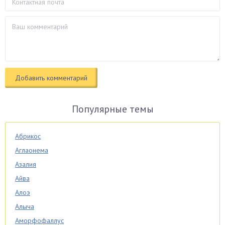
Популярные темы
Абрикос
Аглаонема
Азалия
Айва
Алоэ
Алыча
Аморфофаллус