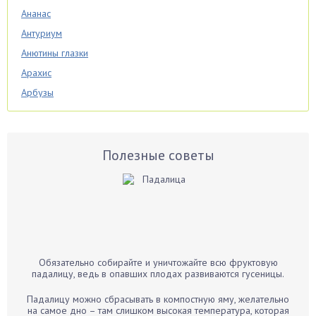
Ананас
Антуриум
Анютины глазки
Арахис
Арбузы
Аспарагус
Астры
Базилик
Полезные советы
Баклажаны
Бальзамин
Бамбук
Банан
Барбарис
Обязательно собирайте и уничтожайте всю фруктовую
Бархатцы
падалицу, ведь в опавших плодах развиваются гусеницы.
Бегония
Падалицу можно сбрасывать в компостную яму, желательно
Белые грибы
на самое дно – там слишком высокая температура, которая