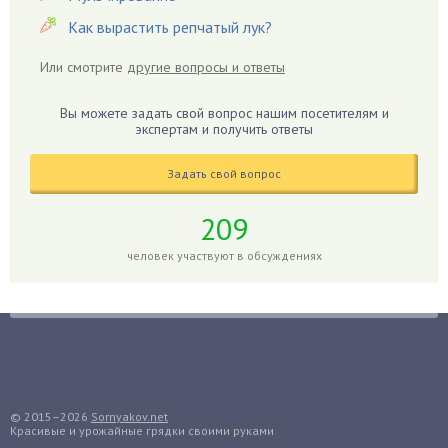
Гиацинт
Как вырастить репчатый лук?
Гибискус
Или смотрите
другие вопросы и ответы
Гиппеаструм
Гладиолусы
Вы можете задать свой вопрос нашим посетителям и
экспертам и получить ответы
Глоксиния
Годжи
Задать свой вопрос
Голубика
Горох
209
Гортензия
человек участвуют в обсуждениях
Гранат
Грибы
Груша
Груши
Грядки
Гуава
© 2015–2026
Sornyakov.net
Красивые и урожайные грядки своими руками
Гузмания