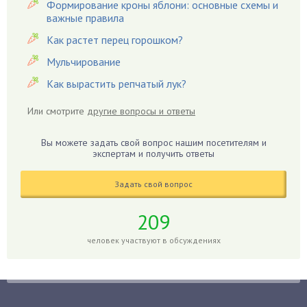
Формирование кроны яблони: основные схемы и
Гардения
важные правила
Гацания
Как растет перец горошком?
Гвоздики
Мульчирование
Георгины
Как вырастить репчатый лук?
Герань
Гиацинт
Или смотрите
другие вопросы и ответы
Гибискус
Гиппеаструм
Вы можете задать свой вопрос нашим посетителям и
экспертам и получить ответы
Гладиолусы
Глоксиния
Задать свой вопрос
Годжи
209
Голубика
Горох
человек участвуют в обсуждениях
Гортензия
Гранат
Грибы