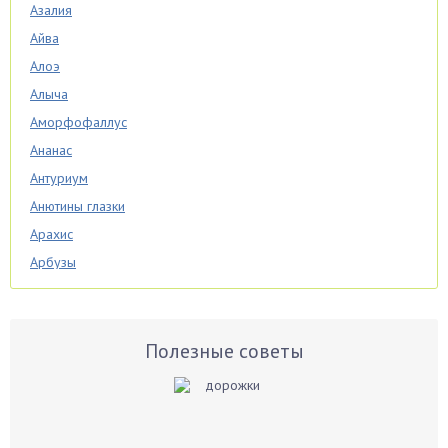
Азалия
Айва
Алоэ
Алыча
Аморфофаллус
Ананас
Антуриум
Анютины глазки
Арахис
Арбузы
Аспарагус
Астры
Базилик
Полезные советы
Баклажаны
Бальзамин
Бамбук