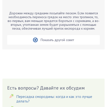
Банан
Барбарис
Дорожки между грядками посыпайте песком. Если появится
Бархатцы
необходимость переноса грядок на место этих тропинок, то,
во-первых, вам меньше придется бороться с сорняками, а во-
Бегония
вторых, утоптанная земля будет разрыхляться с помощью
песка, обеспечивая лучший приток кислорода к корням.
Белые грибы
Бирючина
Показать другой совет
Бобовые
Боярышнык
Бруннера
Брусника
Бузина
Вазоны
Вешенки
Есть вопросы? Давайте их обсудим
Виноград
Вишня
Пересадка смородины: когда и как это лучше
делать?
Вредители