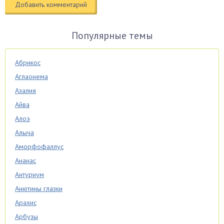
Популярные темы
Абрикос
Аглаонема
Азалия
Айва
Алоэ
Алыча
Аморфофаллус
Ананас
Антуриум
Анютины глазки
Арахис
Арбузы