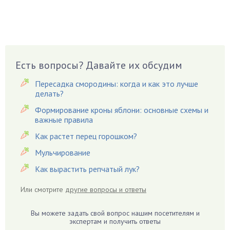
Бузина
Вазоны
Вешенки
Виноград
Есть вопросы? Давайте их обсудим
Вишня
Вредители
Пересадка смородины: когда и как это лучше
Гардения
делать?
Гацания
Формирование кроны яблони: основные схемы и
важные правила
Гвоздики
Как растет перец горошком?
Георгины
Герань
Мульчирование
Гиацинт
Как вырастить репчатый лук?
Гибискус
Или смотрите
другие вопросы и ответы
Гиппеаструм
Гладиолусы
Вы можете задать свой вопрос нашим посетителям и
экспертам и получить ответы
Глоксиния