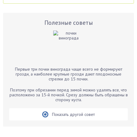
Аспарагус
Астры
Базилик
Полезные советы
Баклажаны
Бальзамин
Бамбук
Банан
Барбарис
Первые три почки винограда чаще всего не формируют
Бархатцы
грозди, а наиболее крупные грозди дают плодоносные
стрелки до 15 почки.
Бегония
Белые грибы
Поэтому при обрезании перед зимой можно удалять все, что
расположено за 15-й почкой. Срезу должны быть обращены в
Бирючина
сторону куста.
Бобовые
Показать другой совет
Боярышнык
Бруннера
Брусника