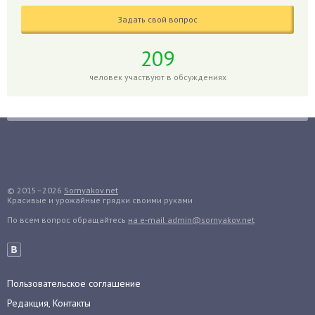
Годжи
Задать свой вопрос
Голубика
Горох
209
Гортензия
человек участвуют в обсуждениях
Гранат
Грибы
Груша
Груши
Грядки
Гуава
© 2015–2026
Sornyakov.net
Красивые и урожайные грядки своими руками
Гузмания
По всем вопрос обращайтесь
на e-mail admin@sornyakov.net
Дайкон
Декабрист
Дельфиниум
Пользовательское соглашение
Дендробиум
Редакция, Контакты
Денежное дерево