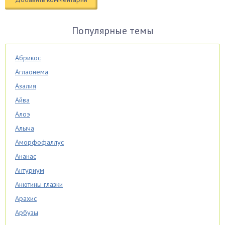
Популярные темы
Абрикос
Аглаонема
Азалия
Айва
Алоэ
Алыча
Аморфофаллус
Ананас
Антуриум
Анютины глазки
Арахис
Арбузы