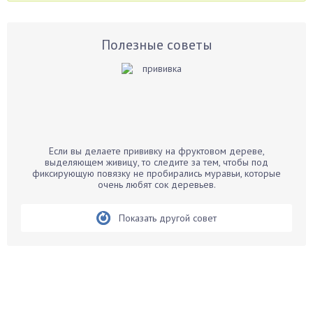
Аспарагус
Астры
Базилик
Полезные советы
Баклажаны
Бальзамин
Бамбук
Банан
Барбарис
Если вы делаете прививку на фруктовом дереве,
Бархатцы
выделяющем живицу, то следите за тем, чтобы под
фиксирующую повязку не пробирались муравьи, которые
Бегония
очень любят сок деревьев.
Белые грибы
Бирючина
Показать другой совет
Бобовые
Боярышнык
Бруннера
Брусника