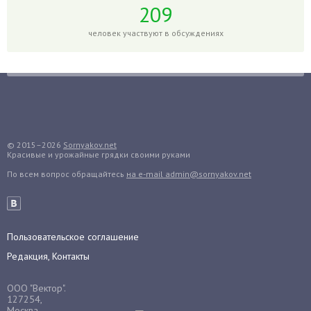
Годжи
209
Голубика
человек участвуют в обсуждениях
Горох
Гортензия
Гранат
Грибы
Груша
Груши
© 2015–2026
Sornyakov.net
Красивые и урожайные грядки своими руками
Грядки
По всем вопрос обращайтесь
на e-mail admin@sornyakov.net
Гуава
Гузмания
Дайкон
Декабрист
Пользовательское соглашение
Дельфиниум
Редакция, Контакты
Дендробиум
ООО "Вектор".
Денежное дерево
127254,
Москва,