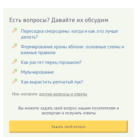
Бузина
Вазоны
Вешенки
Есть вопросы? Давайте их обсудим
Виноград
Пересадка смородины: когда и как это лучше
Вишня
делать?
Вредители
Формирование кроны яблони: основные схемы и
важные правила
Гардения
Гацания
Как растет перец горошком?
Гвоздики
Мульчирование
Георгины
Как вырастить репчатый лук?
Герань
Или смотрите
другие вопросы и ответы
Гиацинт
Гибискус
Вы можете задать свой вопрос нашим посетителям и
Гиппеаструм
экспертам и получить ответы
Гладиолусы
Задать свой вопрос
Глоксиния