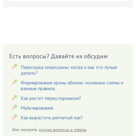
Бруннера
Брусника
Бузина
Вазоны
Вешенки
Виноград
Есть вопросы? Давайте их обсудим
Вишня
Вредители
Пересадка смородины: когда и как это лучше
Гардения
делать?
Гацания
Формирование кроны яблони: основные схемы и
важные правила
Гвоздики
Как растет перец горошком?
Георгины
Герань
Мульчирование
Гиацинт
Как вырастить репчатый лук?
Гибискус
Или смотрите
другие вопросы и ответы
Гиппеаструм