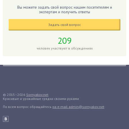
Гладиолусы
Вы можете задать свой вопрос нашим посетителям и
экспертам и получить ответы
Глоксиния
Годжи
Задать свой вопрос
Голубика
Горох
209
Гортензия
человек участвуют в обсуждениях
Гранат
Грибы
Груша
Груши
Грядки
Гуава
© 2015–2026
Sornyakov.net
Красивые и урожайные грядки своими руками
Гузмания
По всем вопрос обращайтесь
на e-mail admin@sornyakov.net
Дайкон
Декабрист
Дельфиниум