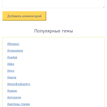
Популярные темы
Абрикос
Аглаонема
Азалия
Айва
Алоэ
Алыча
Аморфофаллус
Ананас
Антуриум
Анютины глазки