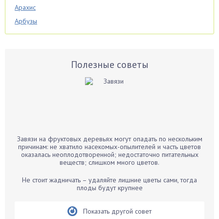
Арахис
Арбузы
Аспарагус
Астры
Базилик
Полезные советы
Баклажаны
Бальзамин
Бамбук
Банан
Барбарис
Завязи на фруктовых деревьях могут опадать по нескольким
Бархатцы
причинам: не хватило насекомых-опылителей и часть цветов
оказалась неоплодотворенной; недостаточно питательных
Бегония
веществ; слишком много цветов.
Белые грибы
Не стоит жадничать – удаляйте лишние цветы сами, тогда
Бирючина
плоды будут крупнее
Бобовые
Показать другой совет
Боярышнык