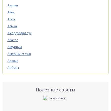
Азалия
Айва
Алоэ
Алыча
Аморфофаллус
Ананас
Антуриум
Анютины глазки
Арахис
Арбузы
Аспарагус
Астры
Базилик
Полезные советы
Баклажаны
Бальзамин
Бамбук