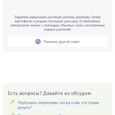
Банан
Барбарис
Защитить невысокие растения (зелень, клубнику, ботву
Бархатцы
картофеля и редьки, молодую рассаду) от внезапных
заморозков можно с помощью обычных газет, настеленных
Бегония
поверх растений.
Белые грибы
Бирючина
Показать другой совет
Бобовые
Боярышнык
Бруннера
Брусника
Бузина
Вазоны
Вешенки
Есть вопросы? Давайте их обсудим
Виноград
Пересадка смородины: когда и как это лучше
Вишня
делать?
Вредители