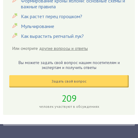
Формирование кроны яблони: основные схемы и
важные правила
Гардения
Гацания
Как растет перец горошком?
Гвоздики
Мульчирование
Георгины
Как вырастить репчатый лук?
Герань
Или смотрите
другие вопросы и ответы
Гиацинт
Гибискус
Вы можете задать свой вопрос нашим посетителям и
Гиппеаструм
экспертам и получить ответы
Гладиолусы
Задать свой вопрос
Глоксиния
Годжи
209
Голубика
человек участвуют в обсуждениях
Горох
Гортензия
Гранат
Грибы