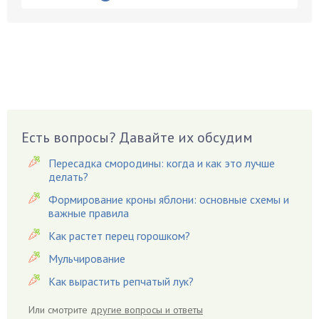
Брусника
Бузина
Вазоны
Вешенки
Виноград
Вишня
Вредители
Есть вопросы? Давайте их обсудим
Гардения
Пересадка смородины: когда и как это лучше
Гацания
делать?
Гвоздики
Формирование кроны яблони: основные схемы и
важные правила
Георгины
Герань
Как растет перец горошком?
Гиацинт
Мульчирование
Гибискус
Как вырастить репчатый лук?
Гиппеаструм
Или смотрите
другие вопросы и ответы
Гладиолусы