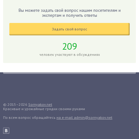
Глоксиния
Вы можете задать свой вопрос нашим посетителям и
Годжи
экспертам и получить ответы
Голубика
Задать свой вопрос
Горох
Гортензия
209
Гранат
человек участвуют в обсуждениях
Грибы
Груша
Груши
Грядки
Гуава
Гузмания
© 2015–2026
Sornyakov.net
Красивые и урожайные грядки своими руками
Дайкон
По всем вопрос обращайтесь
на e-mail admin@sornyakov.net
Декабрист
Дельфиниум
Дендробиум