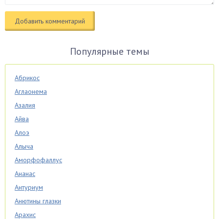
Популярные темы
Абрикос
Аглаонема
Азалия
Айва
Алоэ
Алыча
Аморфофаллус
Ананас
Антуриум
Анютины глазки
Арахис