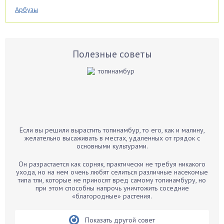
Арбузы
Аспарагус
Астры
Базилик
Полезные советы
Баклажаны
Бальзамин
Бамбук
Банан
Барбарис
Если вы решили вырастить топинамбур, то его, как и малину,
Бархатцы
желательно высаживать в местах, удаленных от грядок с
основными культурами.
Бегония
Белые грибы
Он разрастается как сорняк, практически не требуя никакого
ухода, но на нем очень любят селиться различные насекомые
Бирючина
типа тли, которые не приносят вред самому топинамбуру, но
при этом способны напрочь уничтожить соседние
Бобовые
«благородные» растения.
Боярышнык
Бруннера
Показать другой совет