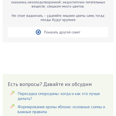
оказалась неоплодотворенной; недостаточно питательных
Бегония
веществ; слишком много цветов.
Белые грибы
Не стоит жадничать – удаляйте лишние цветы сами, тогда
Бирючина
плоды будут крупнее
Бобовые
Показать другой совет
Боярышнык
Бруннера
Брусника
Бузина
Вазоны
Вешенки
Виноград
Есть вопросы? Давайте их обсудим
Вишня
Вредители
Пересадка смородины: когда и как это лучше
Гардения
делать?
Гацания
Формирование кроны яблони: основные схемы и
важные правила
Гвоздики