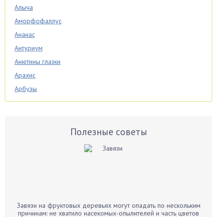
Алыча
Аморфофаллус
Ананас
Антуриум
Анютины глазки
Арахис
Арбузы
Аспарагус
Астры
Базилик
Полезные советы
Баклажаны
Бальзамин
Бамбук
Банан
Барбарис
Завязи на фруктовых деревьях могут опадать по нескольким
Бархатцы
причинам: не хватило насекомых-опылителей и часть цветов