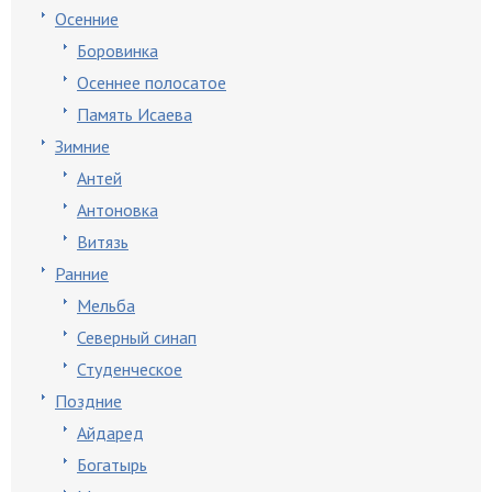
Осенние
Боровинка
Осеннее полосатое
Память Исаева
Зимние
Антей
Антоновка
Витязь
Ранние
Мельба
Северный синап
Студенческое
Поздние
Айдаред
Богатырь