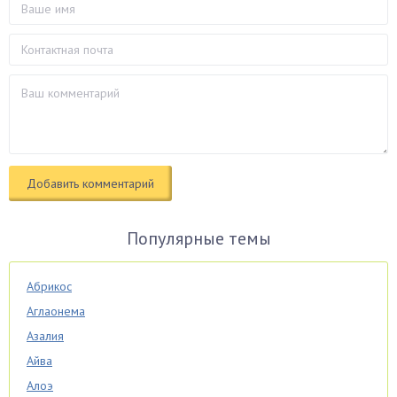
Популярные темы
Абрикос
Аглаонема
Азалия
Айва
Алоэ