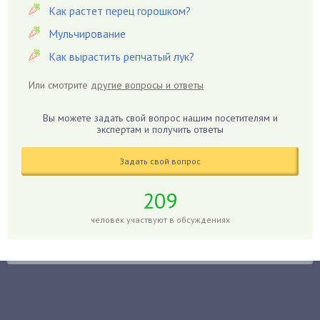
Как растет перец горошком?
Георгины
Герань
Мульчирование
Гиацинт
Как вырастить репчатый лук?
Гибискус
Или смотрите
другие вопросы и ответы
Гиппеаструм
Гладиолусы
Вы можете задать свой вопрос нашим посетителям и
экспертам и получить ответы
Глоксиния
Годжи
Задать свой вопрос
Голубика
Горох
209
Гортензия
человек участвуют в обсуждениях
Гранат
Грибы
Груша
Груши
Грядки