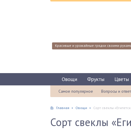
Красивые и урожайные грядки своими рукам
Овощи
Фрукты
Цветы
Самое популярное
Вопросы и отве
Главная
Овощи
Сорт свеклы «Египетс
Сорт свеклы «Ег