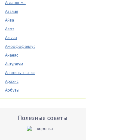
Аглаонема
Азалия
Айва
Алоэ
Алыча
Аморфофаллус
Ананас
Антуриум
Анютины глазки
Арахис
Арбузы
Аспарагус
Астры
Базилик
Полезные советы
Баклажаны
Бальзамин