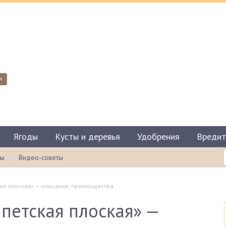
и
Ягоды
Кусты и деревья
Удобрения
Вредит
ты
Видео-советы
кая плоская» — описание, преимущества
ипетская плоская» —