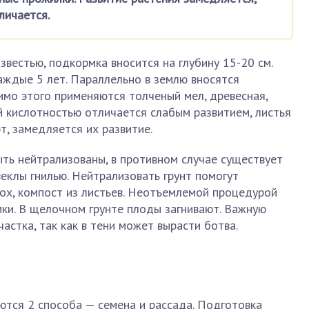
личается.
звестью, подкормка вносится на глубину 15-20 см.
ждые 5 лет. Параллельно в землю вносятся
имо этого применяются толченый мел, древесная,
й кислотностью отличается слабым развитием, листья
, замедляется их развитие.
ь нейтрализованы, в противном случае существует
еклы гнилью. Нейтрализовать грунт помогут
мох, компост из листьев. Неотъемлемой процедурой
ки. В щелочном грунте плоды загнивают. Важную
астка, так как в тени может вырасти ботва.
ются 2 способа — семена и рассада. Подготовка