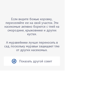
Бамбук
Банан
Барбарис
Если видите божью коровку,
Бархатцы
переселяйте ее на свой участок. Эти
насекомые активно борются с тлей на
Бегония
смородине, крыжовнике и других
кустах.
Белые грибы
Бирючина
А муравейники лучше переносить в
сад, поскольку муравьи защищают тлю
Бобовые
от других насекомых.
Боярышнык
Бруннера
Показать другой совет
Брусника
Бузина
Вазоны
Вешенки
Виноград
Вишня