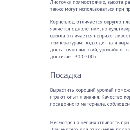
Листочки прямостоячие, высота р
также могут использоваться при пр
Корнеплод отличается округло-пло
является однолетним, но культивир
свекла отличается неприхотливост
температурам, подходит для выращ
достаточно высокий, урожайность с
достигает 300-500 г.
Посадка
Вырастить хороший урожай поможе
играют опыт и знания. Качество 
посадочного материала, соблюдени
Несмотря на неприхотливость при 
Лучше всего для этих целей подхо