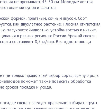
астения не превышает 45-50 см. Молодые листья
иготовлении супов и салатов.
ской формой, приятным, сочным вкусом. Сорт
уется, как двухлетнее растение. Плоская египетская
ью, засухоустойчивостью, устойчивостью к низким
ивания в разных регионах России. Урожай свеклы
орта составляет 8,5 кг/кв.м. Вес одного овоща
т не только правильный выбор сорта, важную роль
корнеплодов поможет также повысить обработка
е сроков посадки и ухода.
посадке свеклы следует правильно выбирать грунт.
дят участки, где раньше выращивались помидоры,