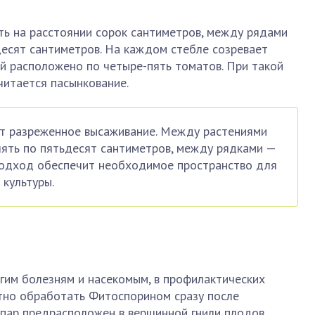
ь на расстоянии сорок сантиметров, между рядами
десят сантиметров. На каждом стебле созревает
ой расположено по четыре-пять томатов. При такой
читается пасынкование.
т разреженное высаживание. Между растениями
ять по пятьдесят сантиметров, между рядками —
 подход обеспечит необходимое пространство для
 культуры.
гим болезням и насекомым, в профилактических
тно обработать Фитоспорином сразу после
спар предрасположен в вершинной гнили плодов,