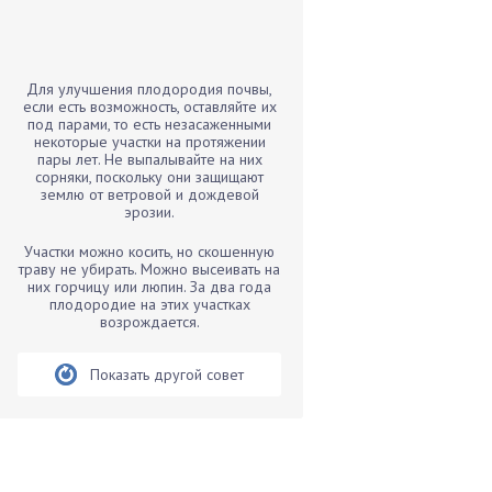
Бамбук
Банан
Барбарис
Для улучшения плодородия почвы,
Бархатцы
если есть возможность, оставляйте их
под парами, то есть незасаженными
Бегония
некоторые участки на протяжении
пары лет. Не выпалывайте на них
Белые грибы
сорняки, поскольку они защищают
Бирючина
землю от ветровой и дождевой
эрозии.
Бобовые
Участки можно косить, но скошенную
Боярышнык
траву не убирать. Можно высеивать на
Бруннера
них горчицу или люпин. За два года
плодородие на этих участках
Брусника
возрождается.
Бузина
Показать другой совет
Вазоны
Вешенки
Виноград
Вишня