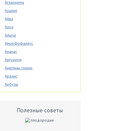
Аглаонема
Азалия
Айва
Алоэ
Алыча
Аморфофаллус
Ананас
Антуриум
Анютины глазки
Арахис
Арбузы
Аспарагус
Астры
Базилик
Полезные советы
Баклажаны
Бальзамин