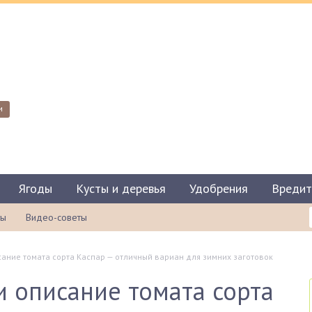
и
Ягоды
Кусты и деревья
Удобрения
Вредит
ты
Видео-советы
сание томата сорта Каспар — отличный вариан для зимних заготовок
и описание томата сорта