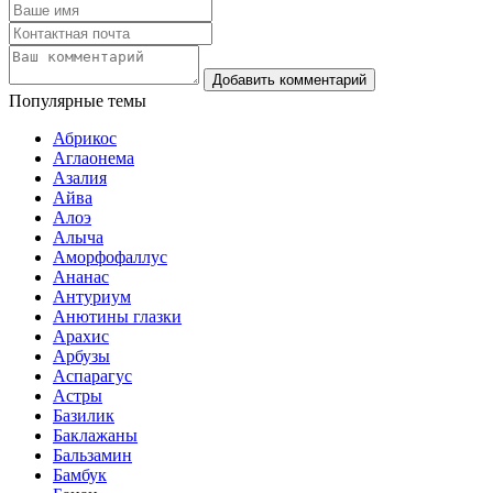
Популярные темы
Абрикос
Аглаонема
Азалия
Айва
Алоэ
Алыча
Аморфофаллус
Ананас
Антуриум
Анютины глазки
Арахис
Арбузы
Аспарагус
Астры
Базилик
Баклажаны
Бальзамин
Бамбук