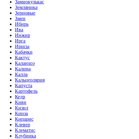
Замиокулькас
Земляника
Зерновые
Змеи
Ибирь
Ива
Инжир
Ирга
Ирисы
Кабачки
Кактус
Каланхоэ
Калина
Калла
Кальцеолярия
Капуста
Картофель
Кедр
Киви
Кизил
Кинза
Кипарис
Клевер
Клематис
Клубника