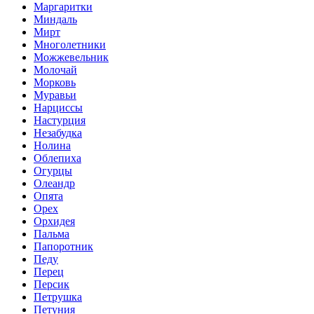
Маргаритки
Миндаль
Мирт
Многолетники
Можжевельник
Молочай
Морковь
Муравьи
Нарциссы
Настурция
Незабудка
Нолина
Облепиха
Огурцы
Олеандр
Опята
Орех
Орхидея
Пальма
Папоротник
Педу
Перец
Персик
Петрушка
Петуния