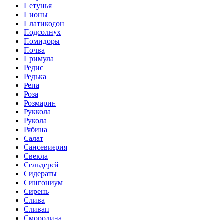
Петунья
Пионы
Платикодон
Подсолнух
Помидоры
Почва
Примула
Редис
Редька
Репа
Роза
Розмарин
Руккола
Рукола
Рябина
Салат
Сансевиерия
Свекла
Сельдерей
Сидераты
Сингониум
Сирень
Слива
Сливап
Смородина