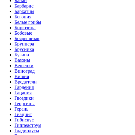
Банан
Барбарис
Бархатцы
Бегония
Белые грибы
Бирючина
Бобовые
Боярышнык
Бруннера
Брусника
Бузина
Вазоны
Вешенки
Виноград
Вишня
Вредители
Гардения
Гацания
Гвоздики
Георгины
Герань
Гиацинт
Гибискус
Гиппеаструм
Гладиолусы