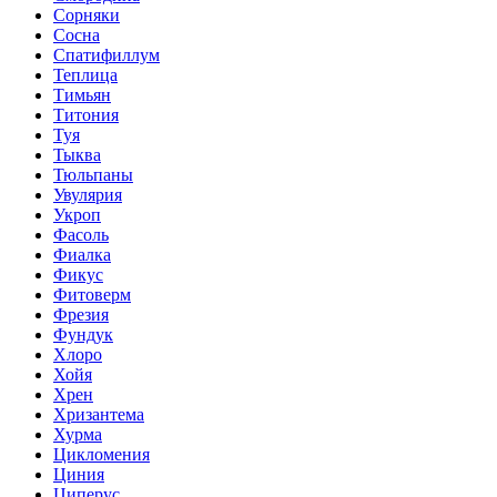
Сорняки
Сосна
Спатифиллум
Теплица
Тимьян
Титония
Туя
Тыква
Тюльпаны
Увулярия
Укроп
Фасоль
Фиалка
Фикус
Фитоверм
Фрезия
Фундук
Хлоро
Хойя
Хрен
Хризантема
Хурма
Цикломения
Циния
Циперус