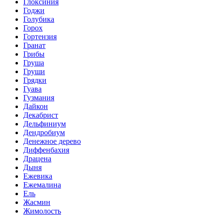
Глоксиния
Годжи
Голубика
Горох
Гортензия
Гранат
Грибы
Груша
Груши
Грядки
Гуава
Гузмания
Дайкон
Декабрист
Дельфиниум
Дендробиум
Денежное дерево
Диффенбахия
Драцена
Дыня
Ежевика
Ежемалина
Ель
Жасмин
Жимолость