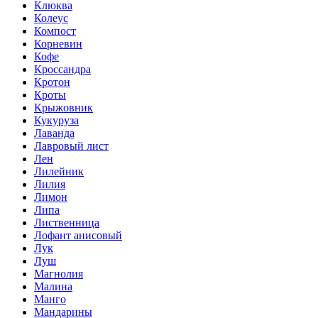
Клюква
Колеус
Компост
Корневин
Кофе
Кроссандра
Кротон
Кроты
Крыжовник
Кукуруза
Лаванда
Лавровый лист
Лен
Лилейник
Лилия
Лимон
Липа
Лиственница
Лофант анисовый
Лук
Луш
Магнолия
Малина
Манго
Мандарины