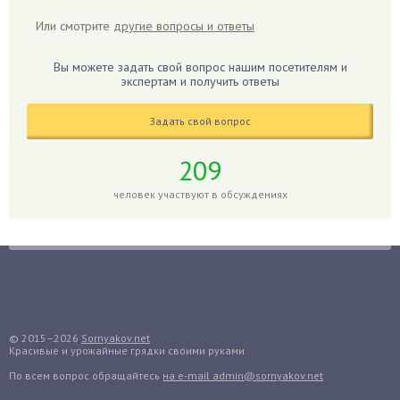
Гибискус
Или смотрите
другие вопросы и ответы
Гиппеаструм
Вы можете задать свой вопрос нашим посетителям и
Гладиолусы
экспертам и получить ответы
Глоксиния
Годжи
Задать свой вопрос
Голубика
209
Горох
человек участвуют в обсуждениях
Гортензия
Гранат
Грибы
Груша
Груши
Грядки
© 2015–2026
Sornyakov.net
Гуава
Красивые и урожайные грядки своими руками
Гузмания
По всем вопрос обращайтесь
на e-mail admin@sornyakov.net
Дайкон