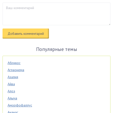
Популярные темы
Абрикос
Аглаонема
Азалия
Айва
Алоэ
Алыча
Аморфофаллус
Ананас