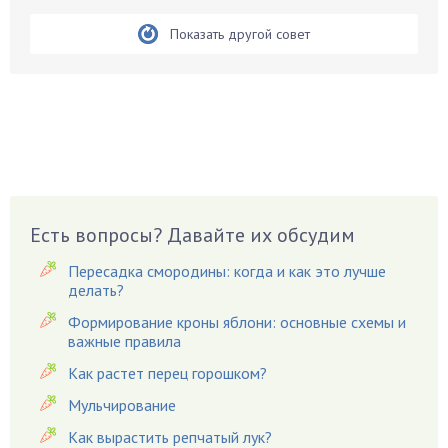
Бобовые
Показать другой совет
Боярышнык
Бруннера
Брусника
Бузина
Вазоны
Вешенки
Виноград
Есть вопросы? Давайте их обсудим
Вишня
Пересадка смородины: когда и как это лучше
Вредители
делать?
Гардения
Формирование кроны яблони: основные схемы и
Гацания
важные правила
Гвоздики
Как растет перец горошком?
Георгины
Мульчирование
Герань
Как вырастить репчатый лук?
Гиацинт