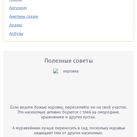
Антуриум
Анютины глазки
Арахис
Арбузы
Аспарагус
Астры
Базилик
Полезные советы
Баклажаны
Бальзамин
Бамбук
Банан
Барбарис
Если видите божью коровку, переселяйте ее на свой участок.
Бархатцы
Эти насекомые активно борются с тлей на смородине,
крыжовнике и других кустах.
Бегония
Белые грибы
А муравейники лучше переносить в сад, поскольку муравьи
защищают тлю от других насекомых.
Бирючина