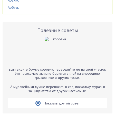
Арахис
Арбузы
Аспарагус
Астры
Базилик
Полезные советы
Баклажаны
Бальзамин
Бамбук
Банан
Барбарис
Если видите божью коровку, переселяйте ее на свой участок.
Бархатцы
Эти насекомые активно борются с тлей на смородине,
крыжовнике и других кустах.
Бегония
Белые грибы
А муравейники лучше переносить в сад, поскольку муравьи
защищают тлю от других насекомых.
Бирючина
Бобовые
Показать другой совет
Боярышнык