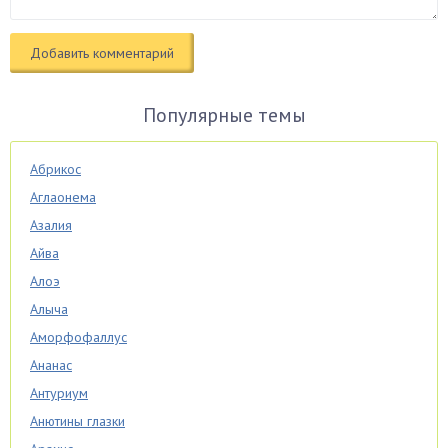
Популярные темы
Абрикос
Аглаонема
Азалия
Айва
Алоэ
Алыча
Аморфофаллус
Ананас
Антуриум
Анютины глазки