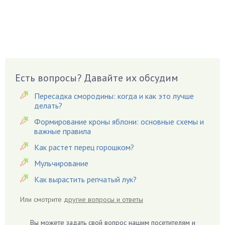
Бруннера
Брусника
Бузина
Вазоны
Вешенки
Виноград
Есть вопросы? Давайте их обсудим
Вишня
Пересадка смородины: когда и как это лучше
Вредители
делать?
Гардения
Формирование кроны яблони: основные схемы и
Гацания
важные правила
Гвоздики
Как растет перец горошком?
Георгины
Мульчирование
Герань
Как вырастить репчатый лук?
Гиацинт
Гибискус
Или смотрите
другие вопросы и ответы
Гиппеаструм
Вы можете задать свой вопрос нашим посетителям и