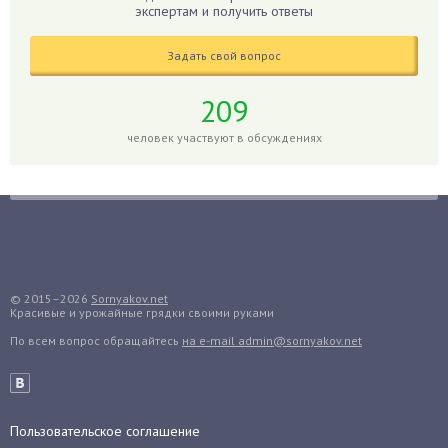
Гладиолусы
экспертам и получить ответы
Глоксиния
Годжи
Задать свой вопрос
Голубика
209
Горох
человек участвуют в обсуждениях
Гортензия
Гранат
Грибы
Груша
Груши
Грядки
© 2015–2026
Sornyakov.net
Гуава
Красивые и урожайные грядки своими руками
Гузмания
По всем вопрос обращайтесь
на e-mail admin@sornyakov.net
Дайкон
Декабрист
Дельфиниум
Пользовательское соглашение