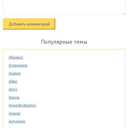
Популярные темы
Абрикос
Аглаонема
Азалия
Айва
Алоэ
Алыча
Аморфофаллус
Ананас
Антуриум