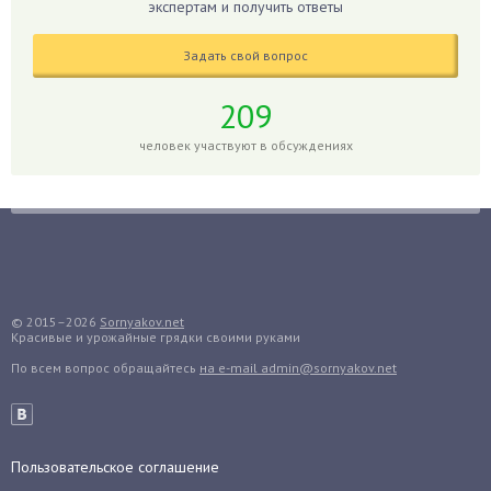
Гиппеаструм
экспертам и получить ответы
Гладиолусы
Задать свой вопрос
Глоксиния
Годжи
209
Голубика
человек участвуют в обсуждениях
Горох
Гортензия
Гранат
Грибы
Груша
Груши
© 2015–2026
Sornyakov.net
Красивые и урожайные грядки своими руками
Грядки
По всем вопрос обращайтесь
на e-mail admin@sornyakov.net
Гуава
Гузмания
Дайкон
Декабрист
Пользовательское соглашение