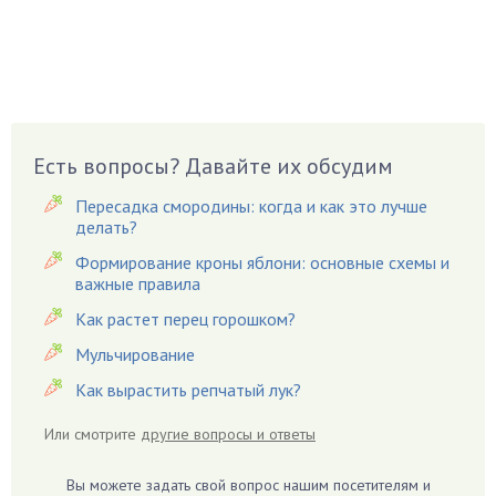
Боярышнык
Бруннера
Брусника
Бузина
Вазоны
Вешенки
Есть вопросы? Давайте их обсудим
Виноград
Пересадка смородины: когда и как это лучше
Вишня
делать?
Вредители
Формирование кроны яблони: основные схемы и
важные правила
Гардения
Гацания
Как растет перец горошком?
Гвоздики
Мульчирование
Георгины
Как вырастить репчатый лук?
Герань
Или смотрите
другие вопросы и ответы
Гиацинт
Гибискус
Вы можете задать свой вопрос нашим посетителям и