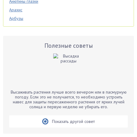
Анютины глазки
Арахис
Арбузы
Аспарагус
Астры
Базилик
Полезные советы
Баклажаны
Бальзамин
Бамбук
Банан
Барбарис
Высаживать растения лучше всего вечером или в пасмурную
Бархатцы
погоду. Если это не получается, то необходимо устроить
навес для защиты пересаженного растения от ярких лучей
Бегония
солнца и первую неделю не убирать его.
Белые грибы
Бирючина
Показать другой совет
Бобовые