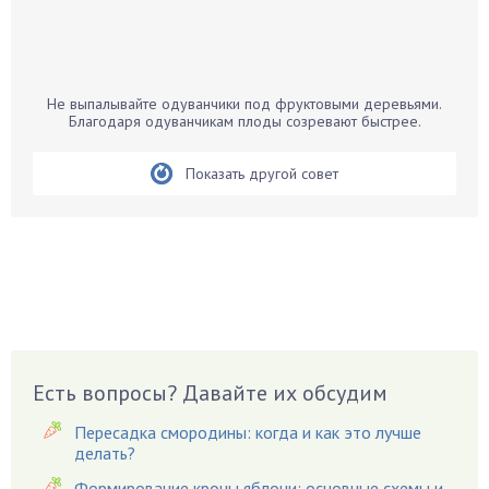
Бамбук
Банан
Барбарис
Не выпалывайте одуванчики под фруктовыми деревьями.
Бархатцы
Благодаря одуванчикам плоды созревают быстрее.
Бегония
Показать другой совет
Белые грибы
Бирючина
Бобовые
Боярышнык
Бруннера
Брусника
Бузина
Есть вопросы? Давайте их обсудим
Вазоны
Вешенки
Пересадка смородины: когда и как это лучше
Виноград
делать?
Вишня
Формирование кроны яблони: основные схемы и