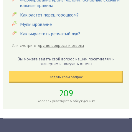
важные правила
Вредители
Как растет перец горошком?
Гардения
Гацания
Мульчирование
Гвоздики
Как вырастить репчатый лук?
Георгины
Или смотрите
другие вопросы и ответы
Герань
Гиацинт
Вы можете задать свой вопрос нашим посетителям и
экспертам и получить ответы
Гибискус
Гиппеаструм
Задать свой вопрос
Гладиолусы
Глоксиния
209
Годжи
человек участвуют в обсуждениях
Голубика
Горох
Гортензия
Гранат