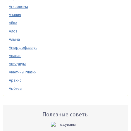
Аглаонема
Азалия
Айва
Алоэ
Алыча
Аморфофаллус
Ананас
Антуриум
Анютины глазки
Арахис
Арбузы
Аспарагус
Астры
Базилик
Полезные советы
Баклажаны
Бальзамин