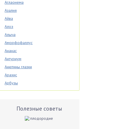
Аглаонема
Азалия
Айва
Алоэ
Алыча
Аморфофаллус
Ананас
Антуриум
Анютины глазки
Арахис
Арбузы
Аспарагус
Астры
Базилик
Полезные советы
Баклажаны
Бальзамин