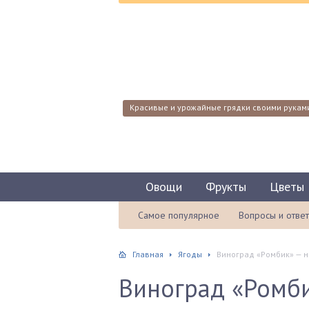
Красивые и урожайные грядки своими рукам
Овощи
Фрукты
Цветы
Самое популярное
Вопросы и отве
Главная
Ягоды
Виноград «Ромбик» — н
Виноград «Ромб