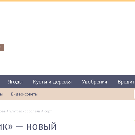
и
Ягоды
Кусты и деревья
Удобрения
Вредит
ты
Видео-советы
овый ультраскороспелый сорт
ик» — новый