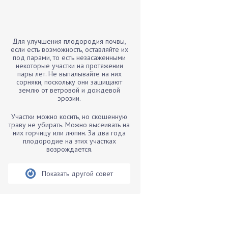
Бамбук
Банан
Барбарис
Для улучшения плодородия почвы,
Бархатцы
если есть возможность, оставляйте их
под парами, то есть незасаженными
Бегония
некоторые участки на протяжении
пары лет. Не выпалывайте на них
Белые грибы
сорняки, поскольку они защищают
Бирючина
землю от ветровой и дождевой
эрозии.
Бобовые
Участки можно косить, но скошенную
Боярышнык
траву не убирать. Можно высеивать на
Бруннера
них горчицу или люпин. За два года
плодородие на этих участках
Брусника
возрождается.
Бузина
Показать другой совет
Вазоны
Вешенки
Виноград
Вишня