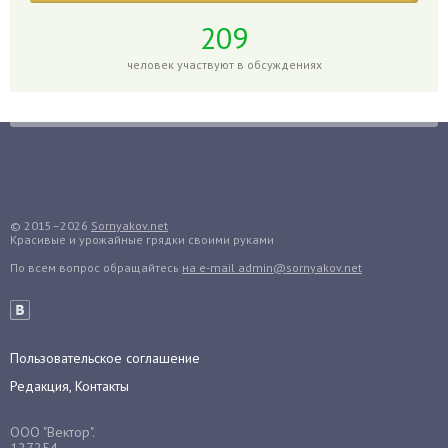
Годжи
209
Голубика
человек участвуют в обсуждениях
Горох
Гортензия
Гранат
Грибы
Груша
Груши
© 2015–2026
Sornyakov.net
Красивые и урожайные грядки своими руками
Грядки
По всем вопрос обращайтесь
на e-mail admin@sornyakov.net
Гуава
Гузмания
Дайкон
Декабрист
Пользовательское соглашение
Дельфиниум
Редакция, Контакты
Дендробиум
ООО "Вектор".
Денежное дерево