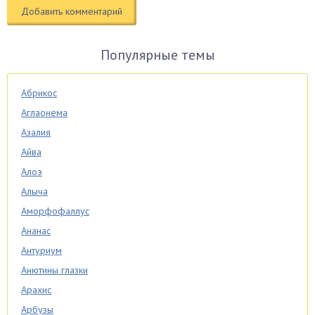
Популярные темы
Абрикос
Аглаонема
Азалия
Айва
Алоэ
Алыча
Аморфофаллус
Ананас
Антуриум
Анютины глазки
Арахис
Арбузы