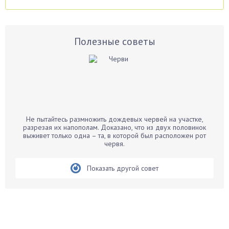
Аспарагус
Астры
Базилик
Полезные советы
Баклажаны
Бальзамин
Бамбук
Банан
Барбарис
Не пытайтесь размножить дождевых червей на участке,
Бархатцы
разрезая их напополам. Доказано, что из двух половинок
выживет только одна – та, в которой был расположен рот
Бегония
червя.
Белые грибы
Бирючина
Показать другой совет
Бобовые
Боярышнык
Бруннера
Брусника