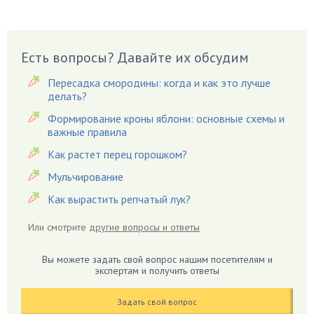
Бузина
Вазоны
Вешенки
Есть вопросы? Давайте их обсудим
Виноград
Пересадка смородины: когда и как это лучше
Вишня
делать?
Вредители
Формирование кроны яблони: основные схемы и
важные правила
Гардения
Гацания
Как растет перец горошком?
Гвоздики
Мульчирование
Георгины
Как вырастить репчатый лук?
Герань
Или смотрите
другие вопросы и ответы
Гиацинт
Гибискус
Вы можете задать свой вопрос нашим посетителям и
Гиппеаструм
экспертам и получить ответы
Гладиолусы
Задать свой вопрос
Глоксиния