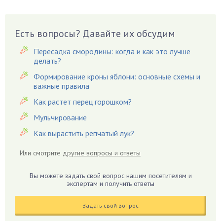
Вешенки
Виноград
Есть вопросы? Давайте их обсудим
Вишня
Вредители
Пересадка смородины: когда и как это лучше
Гардения
делать?
Гацания
Формирование кроны яблони: основные схемы и
важные правила
Гвоздики
Как растет перец горошком?
Георгины
Герань
Мульчирование
Гиацинт
Как вырастить репчатый лук?
Гибискус
Или смотрите
другие вопросы и ответы
Гиппеаструм
Гладиолусы
Вы можете задать свой вопрос нашим посетителям и
экспертам и получить ответы
Глоксиния
Годжи
Задать свой вопрос
Голубика