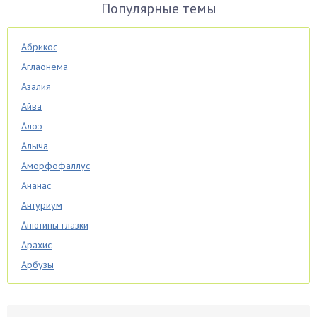
Популярные темы
Абрикос
Аглаонема
Азалия
Айва
Алоэ
Алыча
Аморфофаллус
Ананас
Антуриум
Анютины глазки
Арахис
Арбузы
Аспарагус
Астры