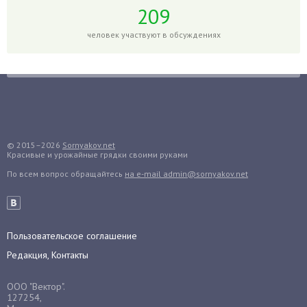
Горох
209
Гортензия
человек участвуют в обсуждениях
Гранат
Грибы
Груша
Груши
Грядки
Гуава
© 2015–2026
Sornyakov.net
Красивые и урожайные грядки своими руками
Гузмания
По всем вопрос обращайтесь
на e-mail admin@sornyakov.net
Дайкон
Декабрист
Дельфиниум
Пользовательское соглашение
Дендробиум
Редакция, Контакты
Денежное дерево
Диффенбахия
ООО "Вектор".
Драцена
127254,