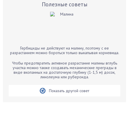
Базилик
Полезные советы
Баклажаны
Бальзамин
Бамбук
Банан
Барбарис
Гербициды не действуют на малину, поэтому с ее
Бархатцы
разрастанием можно бороться только выкапывая корневища.
Бегония
Чтобы предотвратить активное разрастание малины вглубь
Белые грибы
участка можно также создавать механические преграды в
виде вкопанных на достаточную глубину (1-1,5 м) досок,
Бирючина
линолеума или рубероида.
Бобовые
Показать другой совет
Боярышнык
Бруннера
Брусника
Бузина
Вазоны