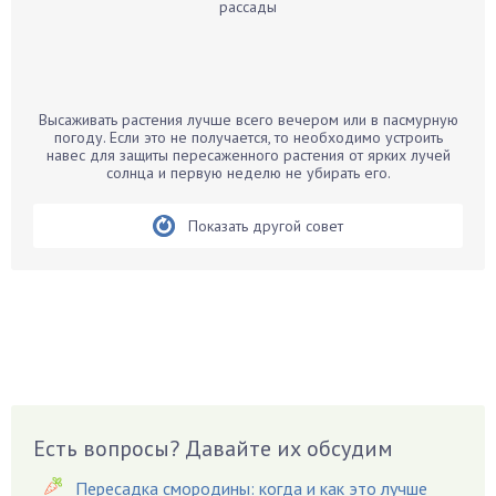
Бальзамин
Бамбук
Банан
Барбарис
Высаживать растения лучше всего вечером или в пасмурную
Бархатцы
погоду. Если это не получается, то необходимо устроить
навес для защиты пересаженного растения от ярких лучей
Бегония
солнца и первую неделю не убирать его.
Белые грибы
Бирючина
Показать другой совет
Бобовые
Боярышнык
Бруннера
Брусника
Бузина
Вазоны
Вешенки
Есть вопросы? Давайте их обсудим
Виноград
Пересадка смородины: когда и как это лучше