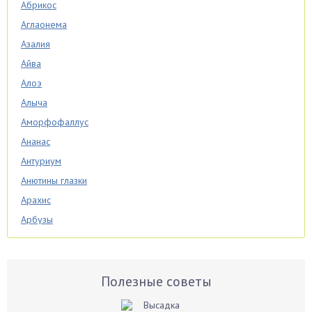
Абрикос
Аглаонема
Азалия
Айва
Алоэ
Алыча
Аморфофаллус
Ананас
Антуриум
Анютины глазки
Арахис
Арбузы
Аспарагус
Астры
Базилик
Полезные советы
Баклажаны