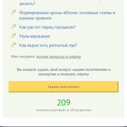
Вишня
делать?
Вредители
Формирование кроны яблони: основные схемы и
важные правила
Гардения
Гацания
Как растет перец горошком?
Гвоздики
Мульчирование
Георгины
Как вырастить репчатый лук?
Герань
Или смотрите
другие вопросы и ответы
Гиацинт
Гибискус
Вы можете задать свой вопрос нашим посетителям и
Гиппеаструм
экспертам и получить ответы
Гладиолусы
Задать свой вопрос
Глоксиния
Годжи
209
Голубика
человек участвуют в обсуждениях
Горох
Гортензия