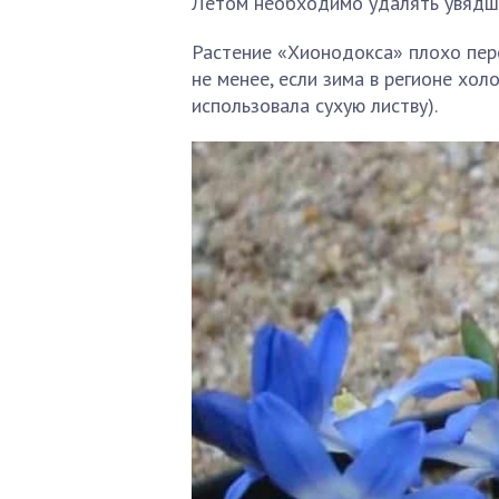
Летом необходимо удалять увядш
Растение «Хионодокса» плохо пере
не менее, если зима в регионе хол
использовала сухую листву).