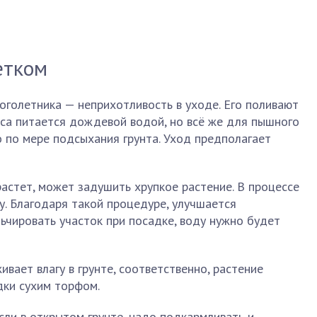
етком
голетника — неприхотливость в уходе. Его поливают
са питается дождевой водой, но всё же для пышного
 по мере подсыхания грунта. Уход предполагает
растет, может задушить хрупкое растение. В процессе
у. Благодаря такой процедуре, улучшается
ьчировать участок при посадке, воду нужно будет
вает влагу в грунте, соответственно, растение
дки сухим торфом.
ли в открытом грунте, надо подкармливать и