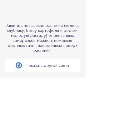
Бамбук
Банан
Барбарис
Защитить невысокие растения (зелень,
Бархатцы
клубнику, ботву картофеля и редьки,
молодую рассаду) от внезапных
Бегония
заморозков можно с помощью
обычных газет, настеленных поверх
Белые грибы
растений.
Бирючина
Бобовые
Показать другой совет
Боярышнык
Бруннера
Брусника
Бузина
Вазоны
Вешенки
Виноград
Вишня