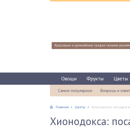
Красивые и урожайные грядки своими рукам
Овощи
Фрукты
Цветы
Самое популярное
Вопросы и отве
Главная
Цветы
Хионодокса: посадка и 
Хионодокса: пос