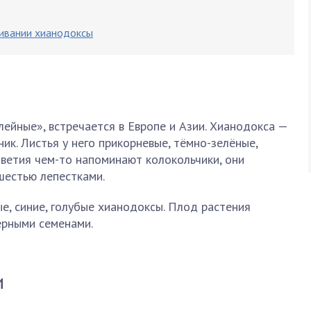
ивании хианодоксы
ейные», встречается в Европе и Азии. Хианодокса —
ик. Листья у него прикорневые, тёмно-зелёные,
оцветия чем-то напоминают колокольчики, они
шестью лепестками.
, синие, голубые хианодоксы. Плод растения
ерными семенами.
и