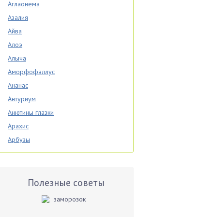
Аглаонема
Азалия
Айва
Алоэ
Алыча
Аморфофаллус
Ананас
Антуриум
Анютины глазки
Арахис
Арбузы
Аспарагус
Астры
Базилик
Полезные советы
Баклажаны
Бальзамин