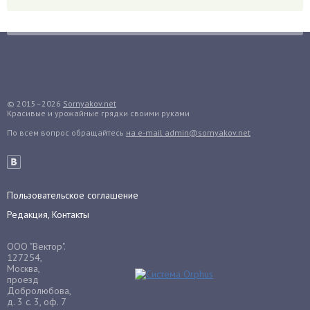
Гранат
Грибы
Груша
Груши
Грядки
Гуава
© 2015–2026
Sornyakov.net
Красивые и урожайные грядки своими руками
Гузмания
По всем вопрос обращайтесь
на e-mail admin@sornyakov.net
Дайкон
Декабрист
Дельфиниум
Пользовательское соглашение
Дендробиум
Редакция, Контакты
Денежное дерево
Диффенбахия
ООО "Вектор".
Драцена
127254,
Москва,
Дыня
проезд
Добролюбова,
Ежевика
д. 3 с. 3, оф. 7