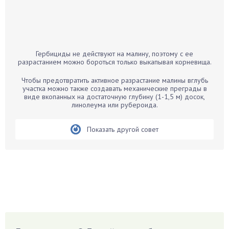
Бальзамин
Бамбук
Банан
Барбарис
Гербициды не действуют на малину, поэтому с ее
Бархатцы
разрастанием можно бороться только выкапывая корневища.
Бегония
Чтобы предотвратить активное разрастание малины вглубь
Белые грибы
участка можно также создавать механические преграды в
виде вкопанных на достаточную глубину (1-1,5 м) досок,
Бирючина
линолеума или рубероида.
Бобовые
Показать другой совет
Боярышнык
Бруннера
Брусника
Бузина
Вазоны
Вешенки
Виноград