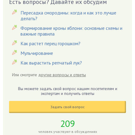
Есть вопросы? Давайте их обсудим
Вишня
Вредители
Пересадка смородины: когда и как это лучше
Гардения
делать?
Гацания
Формирование кроны яблони: основные схемы и
важные правила
Гвоздики
Как растет перец горошком?
Георгины
Герань
Мульчирование
Гиацинт
Как вырастить репчатый лук?
Гибискус
Или смотрите
другие вопросы и ответы
Гиппеаструм
Гладиолусы
Вы можете задать свой вопрос нашим посетителям и
экспертам и получить ответы
Глоксиния
Годжи
Задать свой вопрос
Голубика
Горох
209
Гортензия
человек участвуют в обсуждениях