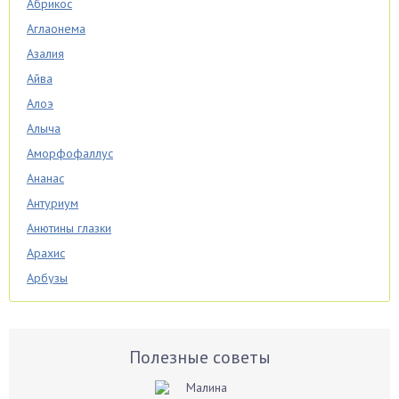
Абрикос
Аглаонема
Азалия
Айва
Алоэ
Алыча
Аморфофаллус
Ананас
Антуриум
Анютины глазки
Арахис
Арбузы
Аспарагус
Астры
Базилик
Полезные советы
Баклажаны