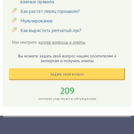
важные правила
Гацания
Как растет перец горошком?
Гвоздики
Мульчирование
Георгины
Как вырастить репчатый лук?
Герань
Гиацинт
Или смотрите
другие вопросы и ответы
Гибискус
Гиппеаструм
Вы можете задать свой вопрос нашим посетителям и
экспертам и получить ответы
Гладиолусы
Глоксиния
Задать свой вопрос
Годжи
209
Голубика
Горох
человек участвуют в обсуждениях
Гортензия
Гранат
Грибы
Груша