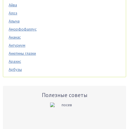
Айва
Алоэ
Алыча
Аморфофаллус
Ананас
Антуриум
Анютины глазки
Арахис
Арбузы
Аспарагус
Астры
Базилик
Полезные советы
Баклажаны
Бальзамин
Бамбук
Банан