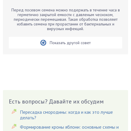
Барбарис
Перед посевом семена можно подержать в течение часа в
Бархатцы
герметично закрытой емкости с давленым чесноком,
периодически перемешивая. Такая обработка позволяет
Бегония
избавить семена при прорастании от бактериальных и
вирусных инфекций.
Белые грибы
Бирючина
Показать другой совет
Бобовые
Боярышнык
Бруннера
Брусника
Бузина
Вазоны
Вешенки
Есть вопросы? Давайте их обсудим
Виноград
Вишня
Пересадка смородины: когда и как это лучше
делать?
Вредители
Формирование кроны яблони: основные схемы и
Гардения