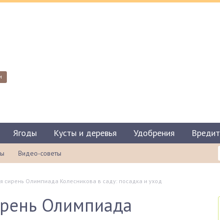
и
Ягоды
Кусты и деревья
Удобрения
Вредит
ты
Видео-советы
я сирень Олимпиада Колесникова в саду: посадка и уход
ирень Олимпиада