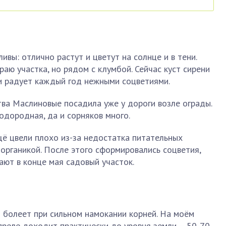
вы: отлично растут и цветут на солнце и в тени.
аю участка, но рядом с клумбой. Сейчас куст сирени
и радует каждый год нежными соцветиями.
ва Маслиновые посадила уже у дороги возле ограды.
одородная, да и сорняков много.
щё цвели плохо из-за недостатка питательных
органикой. После этого сформировались соцветия,
ют в конце мая садовый участок.
о болеет при сильном намокании корней. На моём
апреле доходит практически до уровня земли – 50-70