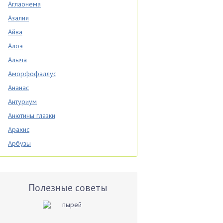
Аглаонема
Азалия
Айва
Алоэ
Алыча
Аморфофаллус
Ананас
Антуриум
Анютины глазки
Арахис
Арбузы
Аспарагус
Астры
Базилик
Полезные советы
Баклажаны
Бальзамин