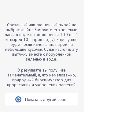
Бамбук
Банан
Барбарис
Срезанный или скошенный пырей не
Бархатцы
выбрасывайте. Замочите его зеленые
части в воде в соотношении 1:10 (на 1
Бегония
кг пырея 10 литров воды). Еще лучше
будет, если измельчить пырей на
Белые грибы
небольшие кусочки. Сутки настоять эту
Бирючина
вытяжку вместе с порубленной
зеленью в воде.
Бобовые
В результате вы получите
Боярышнык
замечательный, и, что немаловажно,
Бруннера
природный биостимулятор для
прорастания и укоренения растений.
Брусника
Бузина
Показать другой совет
Вазоны
Вешенки
Виноград
Вишня