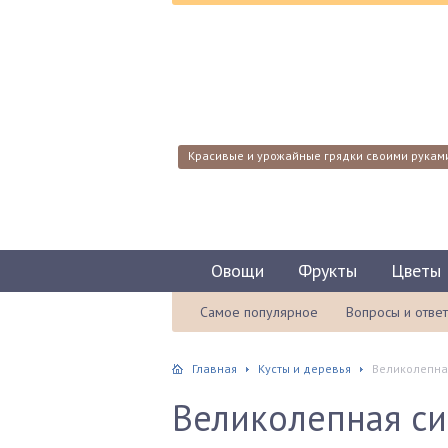
Красивые и урожайные грядки своими рукам
Овощи
Фрукты
Цветы
Самое популярное
Вопросы и отве
Главная
Кусты и деревья
Великолепна
Великолепная с