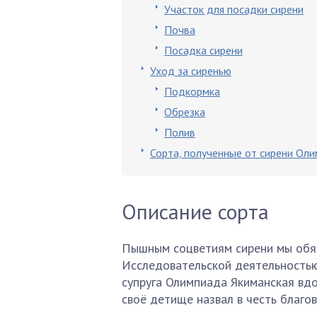
Участок для посадки сирени
Почва
Посадка сирени
Уход за сиренью
Подкормка
Обрезка
Полив
Сорта, полученные от сирени Ол
Описание сорта
Пышным соцветиям сирени мы обяз
Исследовательской деятельностью 
супруга Олимпиада Якиманская вдо
своё детище назвал в честь благов