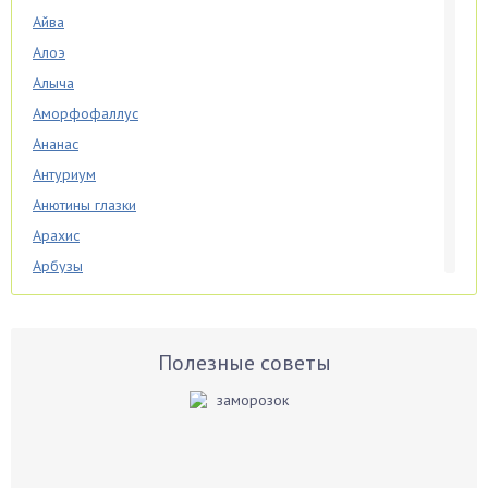
Айва
Алоэ
Алыча
Аморфофаллус
Ананас
Антуриум
Анютины глазки
Арахис
Арбузы
Аспарагус
Астры
Базилик
Полезные советы
Баклажаны
Бальзамин
Бамбук
Банан