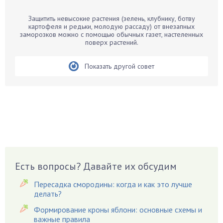
Барбарис
Защитить невысокие растения (зелень, клубнику, ботву
Бархатцы
картофеля и редьки, молодую рассаду) от внезапных
заморозков можно с помощью обычных газет, настеленных
Бегония
поверх растений.
Белые грибы
Бирючина
Показать другой совет
Бобовые
Боярышнык
Бруннера
Брусника
Бузина
Вазоны
Вешенки
Есть вопросы? Давайте их обсудим
Виноград
Пересадка смородины: когда и как это лучше
Вишня
делать?
Вредители
Формирование кроны яблони: основные схемы и
важные правила
Гардения