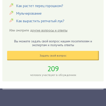
Гацания
Как растет перец горошком?
Гвоздики
Мульчирование
Георгины
Как вырастить репчатый лук?
Герань
Или смотрите
другие вопросы и ответы
Гиацинт
Гибискус
Вы можете задать свой вопрос нашим посетителям и
Гиппеаструм
экспертам и получить ответы
Гладиолусы
Задать свой вопрос
Глоксиния
Годжи
209
Голубика
человек участвуют в обсуждениях
Горох
Гортензия
Гранат
Грибы
Груша