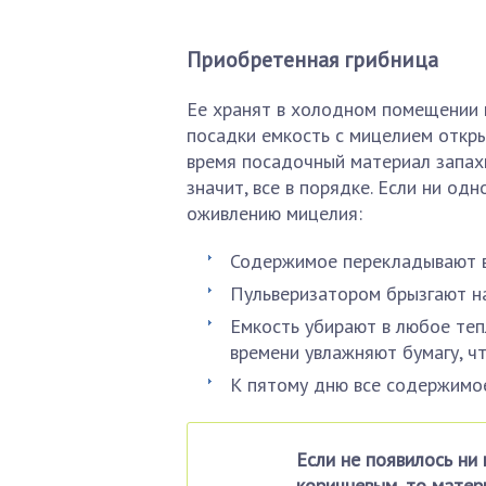
Приобретенная грибница
Ее хранят в холодном помещении 
посадки емкость с мицелием откр
время посадочный материал запахн
значит, все в порядке. Если ни одн
оживлению мицелия:
Содержимое перекладывают в
Пульверизатором брызгают на
Емкость убирают в любое теп
времени увлажняют бумагу, чт
К пятому дню все содержимо
Если не появилось ни 
коричневым, то мате