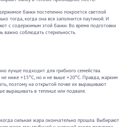
одержимое банки постепенно покроется светлой
ько тогда, когда она вся заполнится паутиной. И
ают с содержимым этой банки. Во время подготовки
нь важно соблюдать стерильность.
оно лучше подходит для грибного семейства.
о
о
 не ниже +15
С, но и не выше +20
С. Правда, жарким
ать, поэтому на открытой почве их выращивают
чше выращивать в теплице или подвале.
, когда сильная жара окончательно прошла. Выбирают
капывают яму глубиной и шириной около полутора