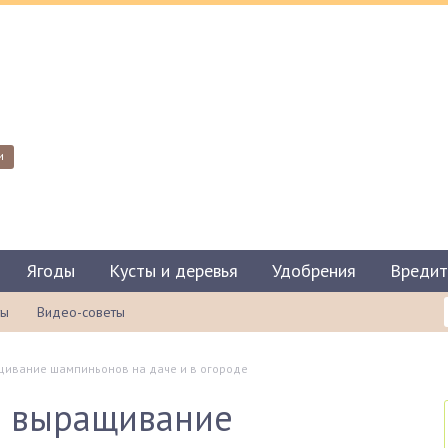
и
Ягоды
Кусты и деревья
Удобрения
Вредит
ты
Видео-советы
щивание шампиньонов на даче и в огороде
е выращивание