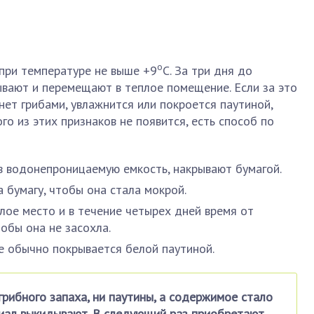
о
при температуре не выше +9
С. За три дня до
ывают и перемещают в теплое помещение. Если за это
ет грибами, увлажнится или покроется паутиной,
ого из этих признаков не появится, есть способ по
 водонепроницаемую емкость, накрывают бумагой.
 бумагу, чтобы она стала мокрой.
лое место и в течение четырех дней время от
обы она не засохла.
е обычно покрывается белой паутиной.
грибного запаха, ни паутины, а содержимое стало
риал выкидывают. В следующий раз приобретают