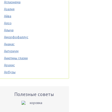
Аглаонема
Азалия
Айва
Алоэ
Алыча
Аморфофаллус
Ананас
Антуриум
Анютины глазки
Арахис
Арбузы
Аспарагус
Астры
Базилик
Полезные советы
Баклажаны
Бальзамин