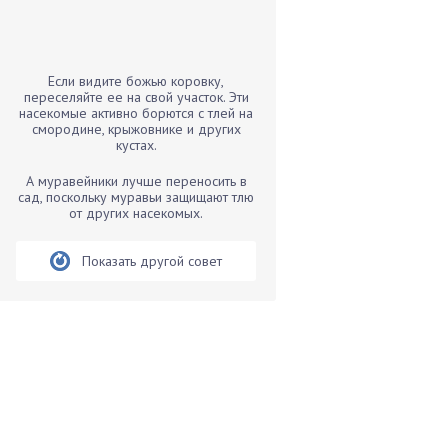
Бамбук
Банан
Барбарис
Если видите божью коровку,
Бархатцы
переселяйте ее на свой участок. Эти
насекомые активно борются с тлей на
Бегония
смородине, крыжовнике и других
кустах.
Белые грибы
Бирючина
А муравейники лучше переносить в
сад, поскольку муравьи защищают тлю
Бобовые
от других насекомых.
Боярышнык
Бруннера
Показать другой совет
Брусника
Бузина
Вазоны
Вешенки
Виноград
Вишня