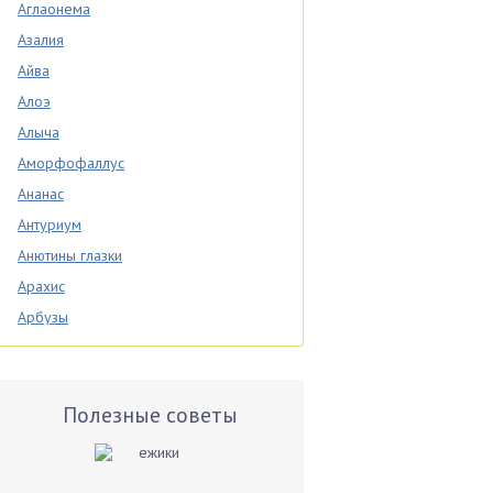
Аглаонема
Азалия
Айва
Алоэ
Алыча
Аморфофаллус
Ананас
Антуриум
Анютины глазки
Арахис
Арбузы
Аспарагус
Астры
Базилик
Полезные советы
Баклажаны
Бальзамин