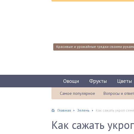
Красивые и урожайные грядки своими рукам
Овощи
Фрукты
Цветы
Самое популярное
Вопросы и отве
Главная
Зелень
Как сажать укроп сем
Как сажать укро