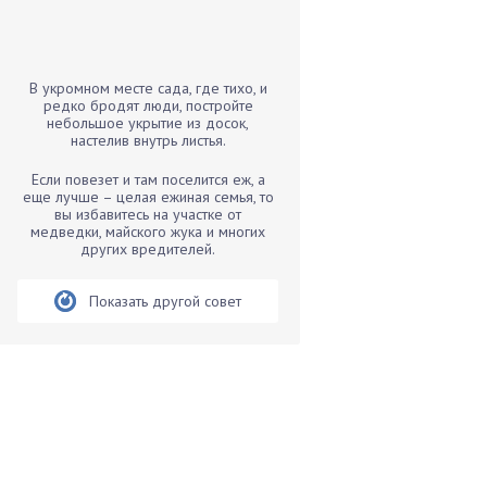
Бамбук
Банан
Барбарис
В укромном месте сада, где тихо, и
Бархатцы
редко бродят люди, постройте
небольшое укрытие из досок,
Бегония
настелив внутрь листья.
Белые грибы
Если повезет и там поселится еж, а
Бирючина
еще лучше – целая ежиная семья, то
вы избавитесь на участке от
Бобовые
медведки, майского жука и многих
других вредителей.
Боярышнык
Бруннера
Показать другой совет
Брусника
Бузина
Вазоны
Вешенки
Виноград
Вишня