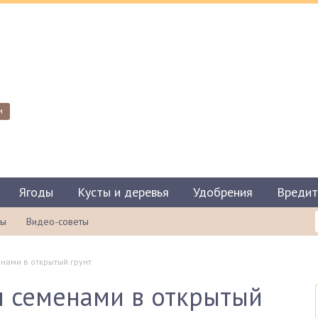
и
Ягоды
Кусты и деревья
Удобрения
Вредит
ты
Видео-советы
енами в открытый грунт
п семенами в открытый