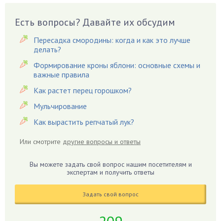
Вешенки
Есть вопросы? Давайте их обсудим
Виноград
Вишня
Пересадка смородины: когда и как это лучше
делать?
Вредители
Формирование кроны яблони: основные схемы и
Гардения
важные правила
Гацания
Как растет перец горошком?
Гвоздики
Мульчирование
Георгины
Как вырастить репчатый лук?
Герань
Гиацинт
Или смотрите
другие вопросы и ответы
Гибискус
Гиппеаструм
Вы можете задать свой вопрос нашим посетителям и
экспертам и получить ответы
Гладиолусы
Глоксиния
Задать свой вопрос
Годжи
Голубика