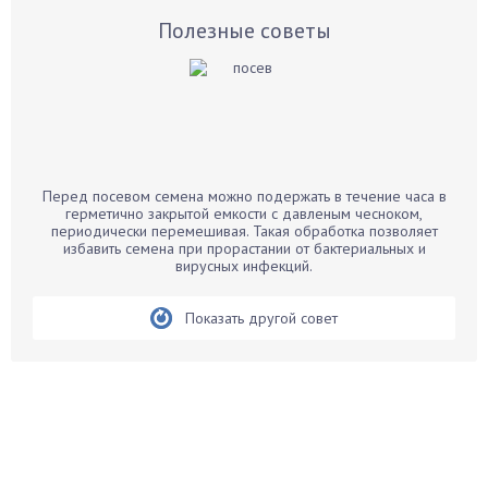
Базилик
Полезные советы
Баклажаны
Бальзамин
Бамбук
Банан
Барбарис
Перед посевом семена можно подержать в течение часа в
Бархатцы
герметично закрытой емкости с давленым чесноком,
периодически перемешивая. Такая обработка позволяет
Бегония
избавить семена при прорастании от бактериальных и
вирусных инфекций.
Белые грибы
Бирючина
Показать другой совет
Бобовые
Боярышнык
Бруннера
Брусника
Бузина
Вазоны