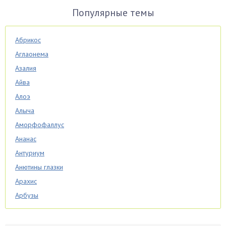
Популярные темы
Абрикос
Аглаонема
Азалия
Айва
Алоэ
Алыча
Аморфофаллус
Ананас
Антуриум
Анютины глазки
Арахис
Арбузы
Аспарагус
Астры