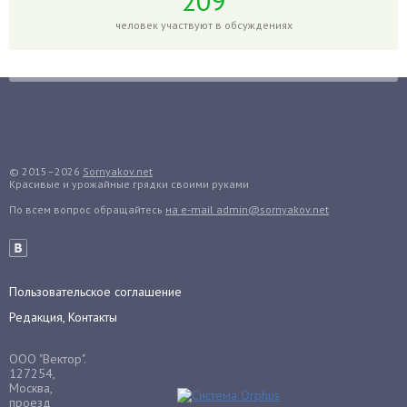
209
Горох
человек участвуют в обсуждениях
Гортензия
Гранат
Грибы
Груша
Груши
© 2015–2026
Sornyakov.net
Грядки
Красивые и урожайные грядки своими руками
Гуава
По всем вопрос обращайтесь
на e-mail admin@sornyakov.net
Гузмания
Дайкон
Декабрист
Пользовательское соглашение
Дельфиниум
Редакция, Контакты
Дендробиум
Денежное дерево
ООО "Вектор".
127254,
Диффенбахия
Москва,
проезд
Драцена