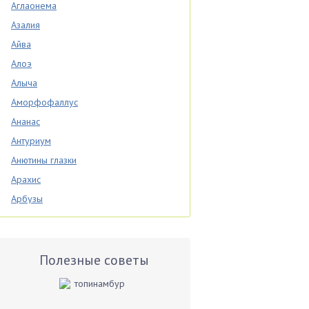
Аглаонема
Азалия
Айва
Алоэ
Алыча
Аморфофаллус
Ананас
Антуриум
Анютины глазки
Арахис
Арбузы
Аспарагус
Астры
Базилик
Полезные советы
Баклажаны
Бальзамин