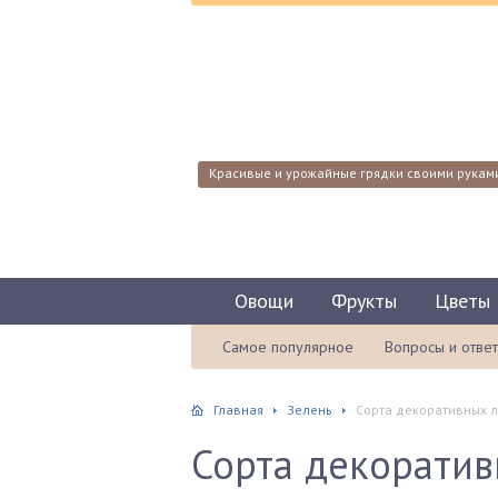
Красивые и урожайные грядки своими рукам
Овощи
Фрукты
Цветы
Самое популярное
Вопросы и отве
Главная
Зелень
Сорта декоративных л
Сорта декоратив