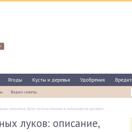
и
Ягоды
Кусты и деревья
Удобрения
Вредит
ты
Видео-советы
уков: описание, фото, использование в ландшафтом дизайне
ных луков: описание,