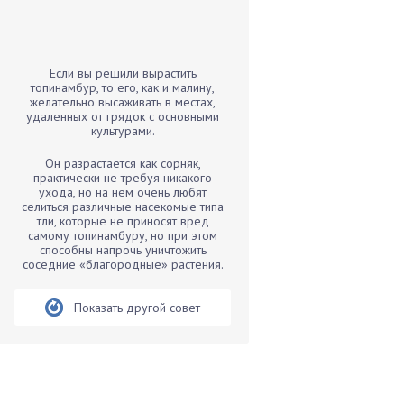
Бамбук
Банан
Барбарис
Если вы решили вырастить
Бархатцы
топинамбур, то его, как и малину,
желательно высаживать в местах,
Бегония
удаленных от грядок с основными
культурами.
Белые грибы
Бирючина
Он разрастается как сорняк,
практически не требуя никакого
Бобовые
ухода, но на нем очень любят
селиться различные насекомые типа
Боярышнык
тли, которые не приносят вред
Бруннера
самому топинамбуру, но при этом
способны напрочь уничтожить
Брусника
соседние «благородные» растения.
Бузина
Показать другой совет
Вазоны
Вешенки
Виноград
Вишня