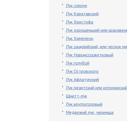
Лук-слизун
Лук Каратавский
Лук Христофа
Лук хорошенький или красивен
Лук Хамелеон
Лук сицилийский, или чеснок 
Лук Нарциссоцветковый
Лук голубой
Лук Островского
Лук Афлатунский
Лук гигантский или исполински
Шнитт-лук
Лук круглоголовый
Медвежий лук, черемша