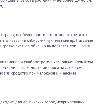
глянцевые. Высота растения — не более 25-40 см.
оды.
 страны, особенно часто его можно встретить на
 его название сибирский лук или мангыр. Название
ри срезке листьев обильно выделяется сок — слизь
 витаминов и слабоострого с чесночным ароматом
ветками в июле, достигает высоты до 70 см.
е как средство при малокровии и анемии.
дходит для альпийских горок, неприхотливый.