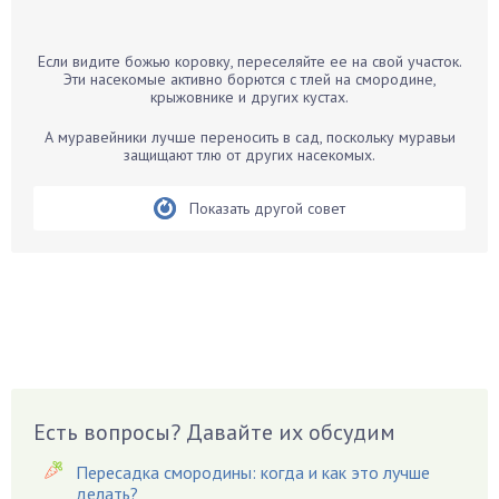
Банан
Барбарис
Если видите божью коровку, переселяйте ее на свой участок.
Бархатцы
Эти насекомые активно борются с тлей на смородине,
крыжовнике и других кустах.
Бегония
Белые грибы
А муравейники лучше переносить в сад, поскольку муравьи
защищают тлю от других насекомых.
Бирючина
Бобовые
Показать другой совет
Боярышнык
Бруннера
Брусника
Бузина
Вазоны
Вешенки
Виноград
Есть вопросы? Давайте их обсудим
Вишня
Пересадка смородины: когда и как это лучше
Вредители
делать?