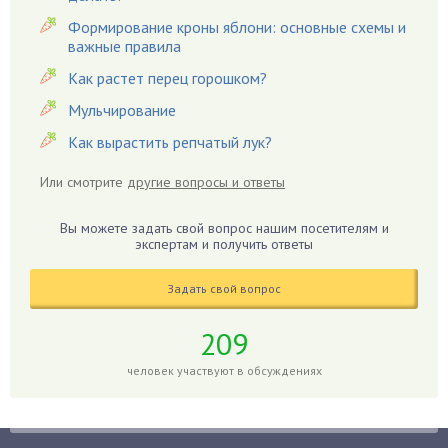
Гардения
Формирование кроны яблони: основные схемы и
Гацания
важные правила
Гвоздики
Как растет перец горошком?
Георгины
Мульчирование
Герань
Как вырастить репчатый лук?
Гиацинт
Гибискус
Или смотрите
другие вопросы и ответы
Гиппеаструм
Вы можете задать свой вопрос нашим посетителям и
Гладиолусы
экспертам и получить ответы
Глоксиния
Годжи
Задать свой вопрос
Голубика
209
Горох
человек участвуют в обсуждениях
Гортензия
Гранат
Грибы