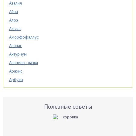
Азалия
Айва
Алоэ
Алыча
Аморфофаллус
Ананас
Антуриум
Анютины глазки
Арахис
Арбузы
Аспарагус
Астры
Базилик
Полезные советы
Баклажаны
Бальзамин
Бамбук