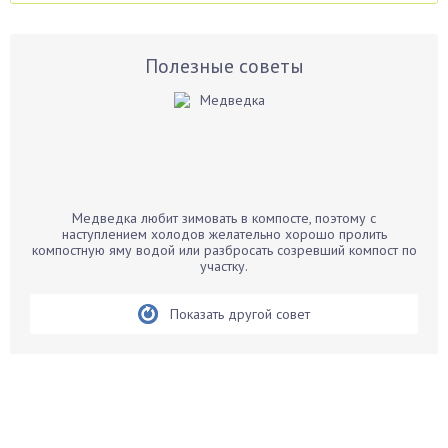
Аспарагус
Астры
Базилик
Полезные советы
Баклажаны
Бальзамин
Бамбук
Банан
Барбарис
Медведка любит зимовать в компосте, поэтому с
Бархатцы
наступлением холодов желательно хорошо пролить
компостную яму водой или разбросать созревший компост по
Бегония
участку.
Белые грибы
Бирючина
Показать другой совет
Бобовые
Боярышнык
Бруннера
Брусника