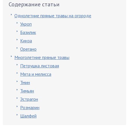
Содержание статьи
Однолетние пряные травы на огороде
Укроп
Базилик
Кинза
Орегано
Многолетние пряные травы
Петрушка листовая
Мята и мелисса
Тмин
Тимьян
Эстрагон
Розмарин
Шалфей