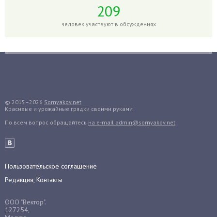
Годжи
209
Голубика
человек участвуют в обсуждениях
Горох
Гортензия
Гранат
Грибы
Груша
Груши
© 2015–2026
Sornyakov.net
Красивые и урожайные грядки своими руками
Грядки
По всем вопрос обращайтесь
на e-mail admin@sornyakov.net
Гуава
Гузмания
Дайкон
Декабрист
Пользовательское соглашение
Дельфиниум
Редакция, Контакты
Дендробиум
ООО "Вектор".
Денежное дерево
127254,