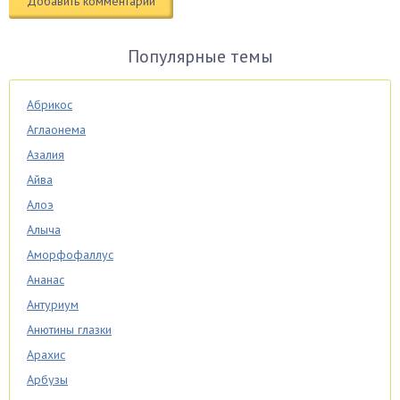
Популярные темы
Абрикос
Аглаонема
Азалия
Айва
Алоэ
Алыча
Аморфофаллус
Ананас
Антуриум
Анютины глазки
Арахис
Арбузы