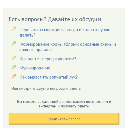
Бузина
Вазоны
Вешенки
Есть вопросы? Давайте их обсудим
Виноград
Пересадка смородины: когда и как это лучше
Вишня
делать?
Вредители
Формирование кроны яблони: основные схемы и
важные правила
Гардения
Гацания
Как растет перец горошком?
Гвоздики
Мульчирование
Георгины
Как вырастить репчатый лук?
Герань
Или смотрите
другие вопросы и ответы
Гиацинт
Гибискус
Вы можете задать свой вопрос нашим посетителям и
Гиппеаструм
экспертам и получить ответы
Гладиолусы
Задать свой вопрос
Глоксиния